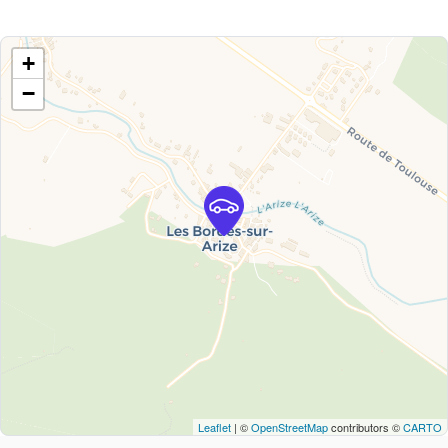
+
−
Leaflet
| ©
OpenStreetMap
contributors ©
CARTO