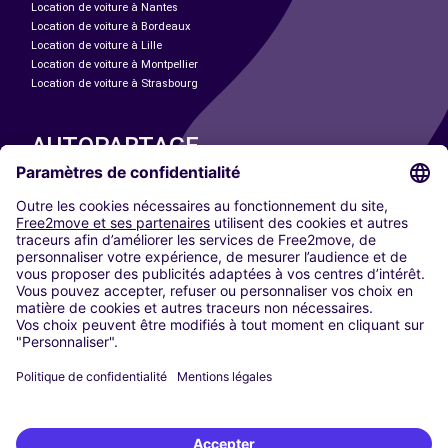
Location de voiture à Nantes
Location de voiture à Bordeaux
Location de voiture à Lille
Location de voiture à Montpellier
Location de voiture à Strasbourg
AUTOPARTAGE
NOS VILLES
Paris
Madrid
Washington DC
Milan
Rome
Turin
Vienne
Berlin
Cologne
Düsseldorf
Francfort
Hambourg
Munich