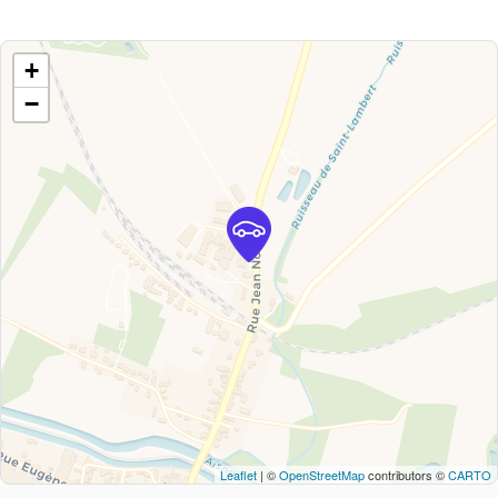
+
−
Leaflet
| ©
OpenStreetMap
contributors ©
CARTO