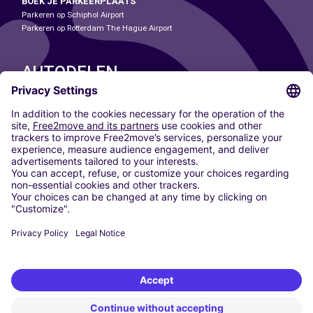
BOEK JE PARKEERPLAATS
Parkeren op Schiphol Airport
Parkeren op Rotterdam The Hague Airport
AUTODELEN
ONZE STEDEN
Paris
Madrid
Washington DC
Milaan
Rome
Turijn
Wenen
Berlijn
Keulen
Düsseldorf
Frankfurt
Hamburg
München
Stuttgart
Amsterdam