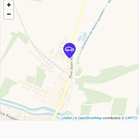
+
−
Leaflet
| ©
OpenStreetMap
contributors ©
CARTO