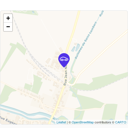
+
−
Leaflet
| ©
OpenStreetMap
contributors ©
CARTO