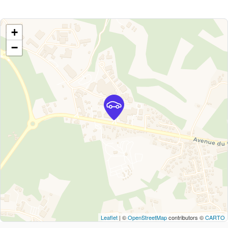
+
−
Leaflet
| ©
OpenStreetMap
contributors ©
CARTO