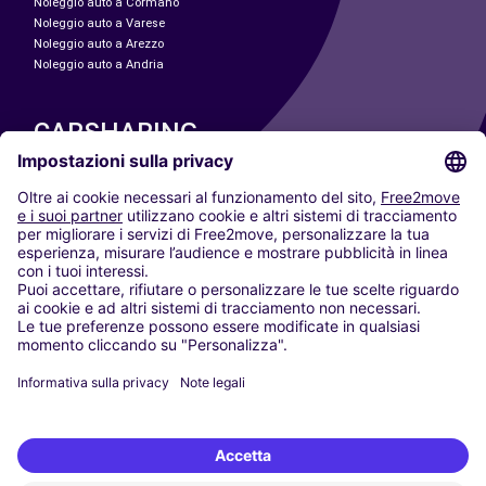
Noleggio auto a Cormano
Noleggio auto a Varese
Noleggio auto a Arezzo
Noleggio auto a Andria
CARSHARING
LE NOSTRE CITTÀ
Paris
Madrid
Washington DC
Milano
Roma
Torino
Vienna
Berlino
Colonia
Düsseldorf
Francoforte
Amburgo
Monaco di Baviera
Stoccarda
Amsterdam