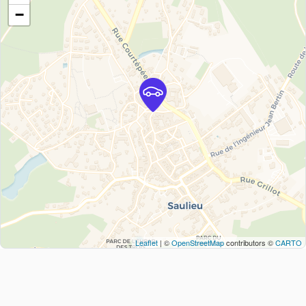
−
Leaflet
| ©
OpenStreetMap
contributors ©
CARTO