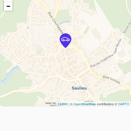
−
Leaflet
| ©
OpenStreetMap
contributors ©
CARTO