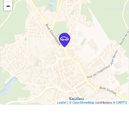
−
Leaflet
| ©
OpenStreetMap
contributors ©
CARTO