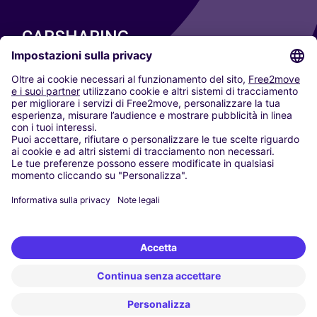
CARSHARING
LE NOSTRE CITTÀ
Paris
Madrid
Washington DC
Milano
Roma
Torino
Vienna
Berlino
Colonia
Düsseldorf
Francoforte
Amburgo
Monaco di Baviera
Stoccarda
Amsterdam