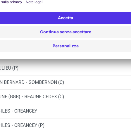
ULIEU
LIEU (C)
LIEU (F)
LIEU (FP)
LIEU (P)
N BERNARD - SOMBERNON (C)
NE (GGB) - BEAUNE CEDEX (C)
ILES - CREANCEY
LES - CREANCEY (P)