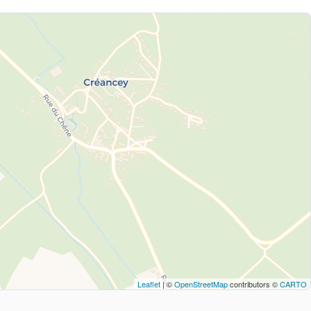
Leaflet
| ©
OpenStreetMap
contributors ©
CARTO