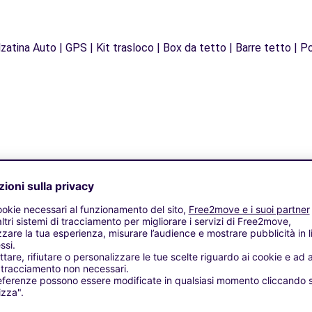
zatina Auto | GPS | Kit trasloco | Box da tetto | Barre tetto | Po
Agenzie simili
L - SAULIEU (C)