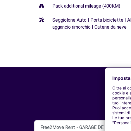
Pack additional mileage (400KM)
Seggiolone Auto | Porta biciclette | Al
aggancio rimorchio | Catene da neve
Free2Move Rent - GARAGE DE L' ETAPE SAR