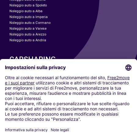
Noleggio auto a Spoleto
Noleggio auto a Alba
Noleggio auto a Imperia
Noleggio auto a Cormano
Noleggio auto a Varese
Noleggio auto a Arezzo
Noleggio auto a Andria
CARSHARING
LE NOSTRE CITTÀ
Paris
Madrid
Washington DC
Milano
Roma
Torino
Vienna
Berlino
Colonia
Düsseldorf
Francoforte