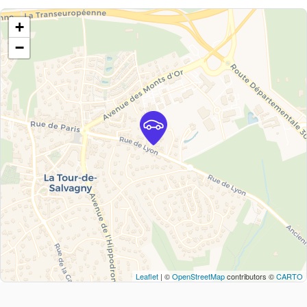
+
−
Leaflet
| ©
OpenStreetMap
contributors ©
CARTO