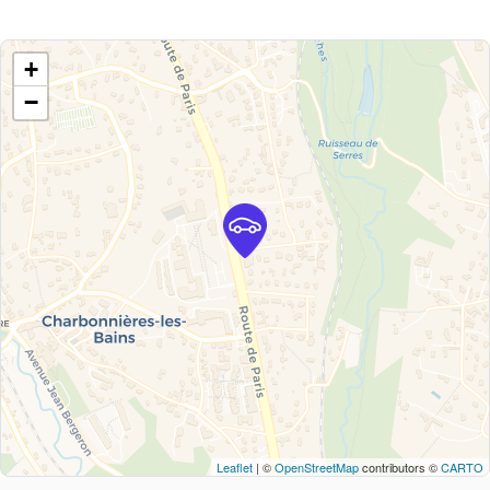
+
−
Leaflet
| ©
OpenStreetMap
contributors ©
CARTO