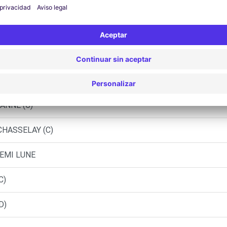
LYON (P)
E - TASSIN LA DEMI LUNE (P)
- CHARBONNIERES-LES-BAINS (C)
 CRAPONNE (C)
ANNE (C)
CHASSELAY (C)
DEMI LUNE
C)
D)