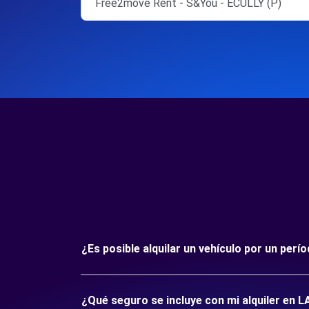
Free2move Rent - S&You - ECULLY (P)
¿Es posible alquilar un vehículo por un p
¿Qué seguro se incluye con mi alquiler e