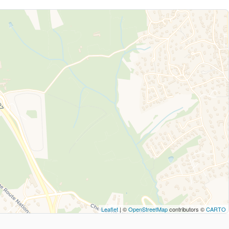
Leaflet
| ©
OpenStreetMap
contributors ©
CARTO