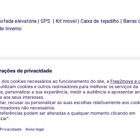
mofada elevatória | GPS | Kit móvel | Caixa de tejadilho | Barras
de Inverno
Agências similares
LYON (P)