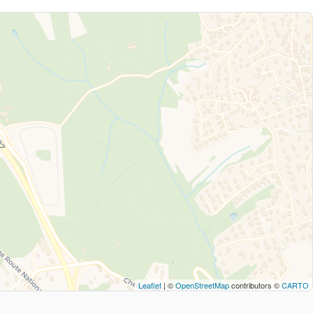
Leaflet
| ©
OpenStreetMap
contributors ©
CARTO