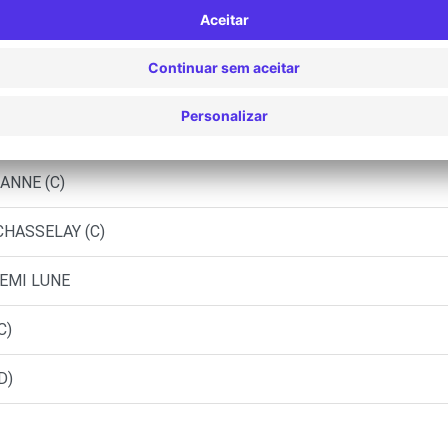
E - TASSIN LA DEMI LUNE (P)
- CHARBONNIERES-LES-BAINS (C)
 CRAPONNE (C)
ANNE (C)
CHASSELAY (C)
DEMI LUNE
C)
D)