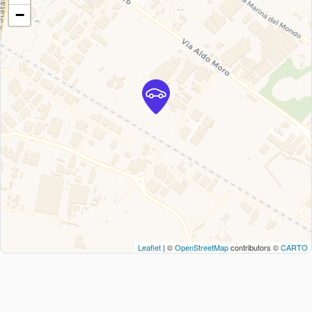
−
Leaflet
| ©
OpenStreetMap
contributors ©
CARTO