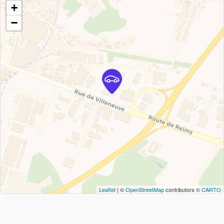
+
−
Leaflet
| ©
OpenStreetMap
contributors ©
CARTO