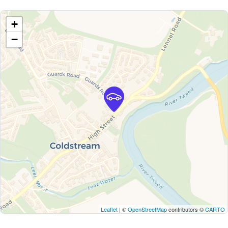
+
−
Leaflet
| ©
OpenStreetMap
contributors ©
CARTO