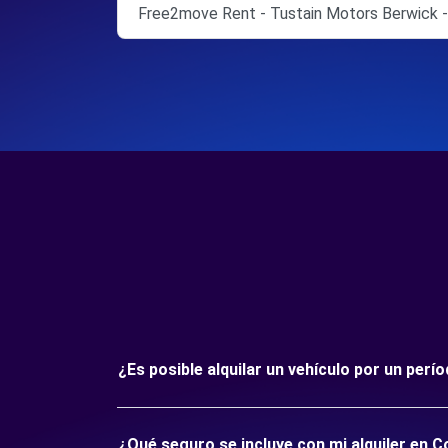
Free2move Rent - Tustain Motors Berwick 
¿Es posible alquilar un vehículo por un per
¿Qué seguro se incluye con mi alquiler en 