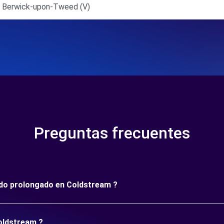
- Berwick-upon-Tweed (V)
Preguntas frecuentes
íodo prolongado en Coldstream ?
Coldstream ?