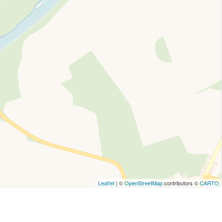
Leaflet
| ©
OpenStreetMap
contributors ©
CARTO