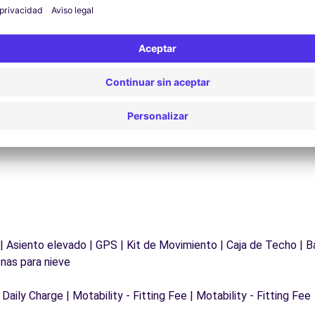
Asistencia 24/7
¿Problemas en la carretera? Nuestro servicio de
D
asistencia está disponible en cualquier momento
para garantizar un viaje sin interrupciones.
 | Asiento elevado | GPS | Kit de Movimiento | Caja de Techo | B
nas para nieve
 Daily Charge | Motability - Fitting Fee | Motability - Fitting Fee