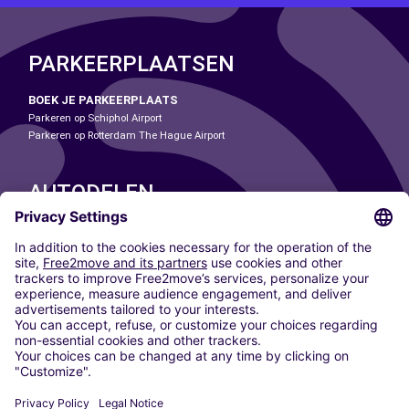
PARKEERPLAATSEN
BOEK JE PARKEERPLAATS
Parkeren op Schiphol Airport
Parkeren op Rotterdam The Hague Airport
AUTODELEN
ONZE STEDEN
Paris
Madrid
Washington DC
Milaan
Rome
Turijn
Wenen
Berlijn
Keulen
Düsseldorf