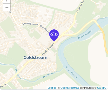
−
Leaflet
| ©
OpenStreetMap
contributors ©
CARTO