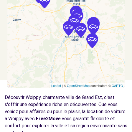
Voir l'agence
Free2Move Rent - GARAGE COLIN - SCY-
5.2
CHAZELLES (C)
km
60 VOIE DE LA LIBERTE
SCY-CHAZELLES, 57160
Voir l'agence
Free2move Rent - DS STORE CAR AVENUE -
5.8
METZ (D)
km
Leaflet
| ©
OpenStreetMap
contributors ©
CARTO
95 Boulevard Solidarité
Découvrir Woippy, charmante ville de Grand Est, c'est
METZ, 57070
s'offrir une expérience riche en découvertes. Que vous
Voir l'agence
veniez pour affaires ou pour le plaisir, la location de voiture
à Woippy avec
Free2Move
vous garantit flexibilité et
confort pour explorer la ville et sa région environnante sans
Free2move Rent - AFP AUTOS - METZ
7.3 km