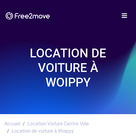
LOCATION DE
VOITURE À
WOIPPY
Accueil
Location Voiture Centre Ville
Location de voiture à Woippy