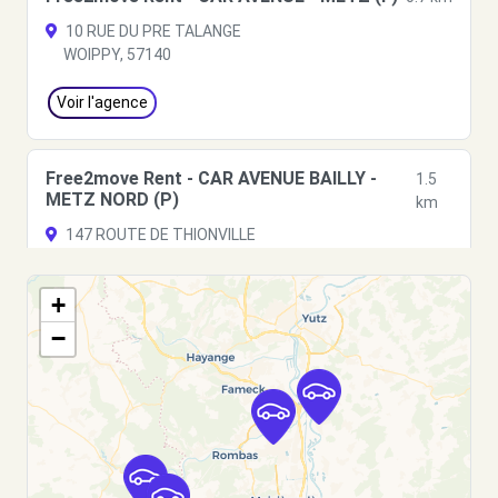
10 RUE DU PRE TALANGE
WOIPPY, 57140
Voir l'agence
Free2move Rent - CAR AVENUE BAILLY -
1.5
METZ NORD (P)
km
147 ROUTE DE THIONVILLE
METZ, FR-57, 57050
+
Voir l'agence
−
Free2Move Rent - AUTOS BAN SAINT
2.5
MARTIN - LE BAN-ST-MARTIN (C)
km
74 ROUTE DE PLAPPEVILLE
LE BAN-ST-MARTIN, 57050