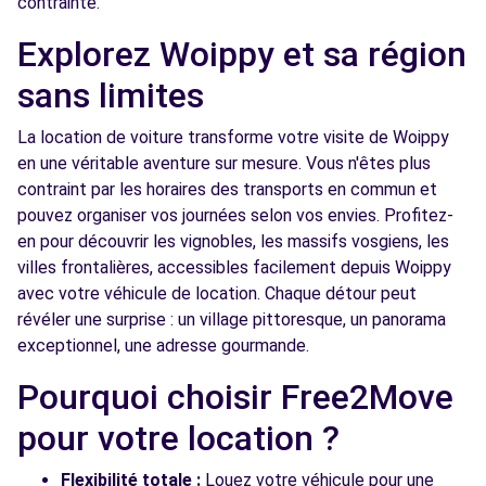
contrainte.
rue du Général Metman
Explorez Woippy et sa région
METZ, 57070
sans limites
Voir l'agence
La location de voiture transforme votre visite de Woippy
en une véritable aventure sur mesure. Vous n'êtes plus
Free2move Rent - CAR AVENUE - METZ (P)
7.4 km
contraint par les horaires des transports en commun et
95 Boulevard Solidarité
pouvez organiser vos journées selon vos envies. Profitez-
METZ, FR-57, 57070
en pour découvrir les vignobles, les massifs vosgiens, les
villes frontalières, accessibles facilement depuis Woippy
Voir l'agence
avec votre véhicule de location. Chaque détour peut
révéler une surprise : un village pittoresque, un panorama
exceptionnel, une adresse gourmande.
Free2Move Rent - SCHUHMACHER ISABELLE
7.7
- GARAGE ACTIPOLE - METZ (C)
km
Pourquoi choisir Free2Move
16 RUE DES SERRURIERS
pour votre location ?
METZ, 57070
Voir l'agence
Flexibilité totale :
Louez votre véhicule pour une