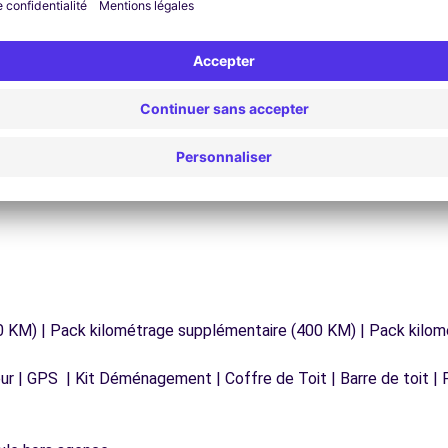
Assistance 24h/24 et 7j/7
Un problème sur la route ? Notre service
os
d'assistance est disponible à tout moment pour
vous garantir un voyage sans interruption.
0 KM) | Pack kilométrage supplémentaire (400 KM) | Pack kilo
r | GPS | Kit Déménagement | Coffre de Toit | Barre de toit | P