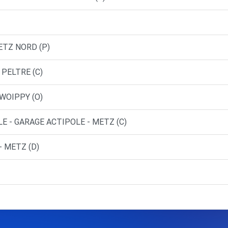
METZ NORD (P)
 PELTRE (C)
 WOIPPY (O)
E - GARAGE ACTIPOLE - METZ (C)
- METZ (D)