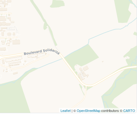
Leaflet
| ©
OpenStreetMap
contributors ©
CARTO