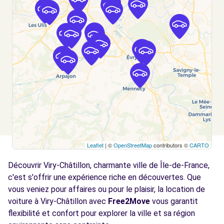
SAINTE-GENEVIEVE-DES-BOIS, 91700
Voir l'agence
Free2Move Rent - GARAGE 2000 - STE-
5.1
GENEVIEVE-DES-BOIS (C)
km
4 RUE DE ROSIERES
STE-GENEVIEVE-DES-BOIS, 91700
Voir l'agence
Leaflet
| ©
OpenStreetMap
contributors ©
CARTO
Free2move Rent - ETS RUFFIN HEITMANN -
5.7
MONTGERON (C)
km
Découvrir Viry-Châtillon, charmante ville de Île-de-France,
129 AVENUE CHARLES DE GAULLE
c'est s'offrir une expérience riche en découvertes. Que
MONTGERON, FR-91, 91230
vous veniez pour affaires ou pour le plaisir, la location de
voiture à Viry-Châtillon avec
Free2Move
vous garantit
Voir l'agence
flexibilité et confort pour explorer la ville et sa région