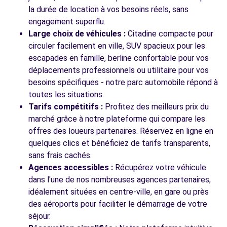
2 RUE DE LA GRANGE AUX CERCLES
la durée de location à vos besoins réels, sans
BALLAINVILLIERS, FR-91, 91160
engagement superflu.
Large choix de véhicules :
Citadine compacte pour
Voir l'agence
circuler facilement en ville, SUV spacieux pour les
escapades en famille, berline confortable pour vos
déplacements professionnels ou utilitaire pour vos
Voir toutes les agences
besoins spécifiques - notre parc automobile répond à
toutes les situations.
Tarifs compétitifs :
Profitez des meilleurs prix du
marché grâce à notre plateforme qui compare les
offres des loueurs partenaires. Réservez en ligne en
quelques clics et bénéficiez de tarifs transparents,
sans frais cachés.
Agences accessibles :
Récupérez votre véhicule
dans l'une de nos nombreuses agences partenaires,
idéalement situées en centre-ville, en gare ou près
des aéroports pour faciliter le démarrage de votre
séjour.