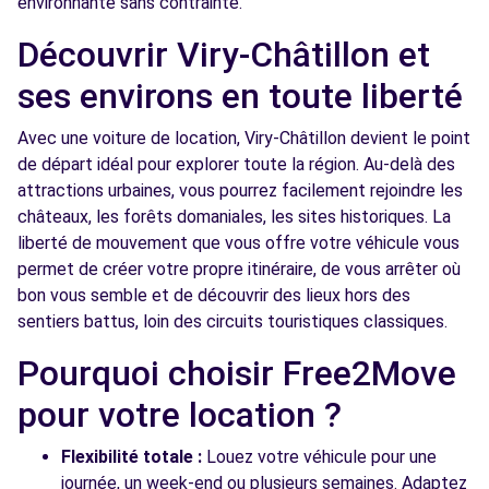
environnante sans contrainte.
Free2Move Rent - ALEAUTO - STE-
5.9
Découvrir Viry-Châtillon et
GENEVIEVE-DES-BOIS (C)
km
ses environs en toute liberté
14 RUE DU PETIT FIEF - ZI DE LA CROIX BLANCHE
STE-GENEVIEVE-DES-BOIS, 91700
Avec une voiture de location, Viry-Châtillon devient le point
de départ idéal pour explorer toute la région. Au-delà des
Voir l'agence
attractions urbaines, vous pourrez facilement rejoindre les
châteaux, les forêts domaniales, les sites historiques. La
Free2move Rent - GARAGE DU CHATEAU -
6.0
liberté de mouvement que vous offre votre véhicule vous
SAINTE GENEVIEVE (O)
km
permet de créer votre propre itinéraire, de vous arrêter où
4 avenue du Bout du Plessis - ZAC de la Croix Blanche
bon vous semble et de découvrir des lieux hors des
SAINTE GENEVIEVE DES BOIS, FR-91, 91700
sentiers battus, loin des circuits touristiques classiques.
Pourquoi choisir Free2Move
Voir l'agence
pour votre location ?
Free2move Rent - BERNIER ESSONNE -
7.2
Flexibilité totale :
Louez votre véhicule pour une
BALLAINVILLIERS (P)
km
journée, un week-end ou plusieurs semaines. Adaptez