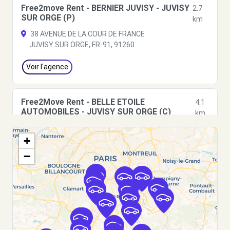
Free2move Rent - BERNIER JUVISY - JUVISY
2.7
SUR ORGE (P)
km
38 AVENUE DE LA COUR DE FRANCE
JUVISY SUR ORGE, FR-91, 91260
Voir l'agence
Free2Move Rent - BELLE ETOILE
4.1
AUTOMOBILES - JUVISY SUR ORGE (C)
km
5 BOULEVARD DE FONTAINEBLEAU
+
PARAY VIEILLE POSTE, FR-91, 91550
−
Voir l'agence
Free2move Rent - GARAGE DU CHATEAU -
4.9
SAINTE-GENEVIEVE-DES-BOIS
km
4 AV DU BOUT DU PLESSIS