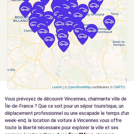
Voir l'agence
Free2Move Rent - AUTO SPECIALITES -
3.2
PARIS (C)
km
42 RUE BELGRAND
PARIS, 75020
Voir l'agence
Free2Move Rent - SARL MOAT
3.6
Leaflet
| ©
OpenStreetMap
contributors ©
CARTO
AUTOMOBILES - CHARENTON-LE-PONT (C)
km
Vous prévoyez de découvrir Vincennes, charmante ville de
29 RUE DE VERDUN
CHARENTON-LE-PONT, 94220
Île-de-France ? Que ce soit pour un séjour touristique, un
déplacement professionnel ou une escapade le temps d'un
Voir l'agence
week-end, la location de voiture à Vincennes vous offre
toute la liberté nécessaire pour explorer la ville et ses