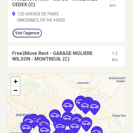
CEDEX (C)
km
120 AVENUE DE PARIS
VINCENNES, FR-94, 94300
Voir l'agence
Free2Move Rent - GARAGE MOLIERE
1.2
WILSON - MONTREUIL (C)
km
16 RUE MOLIERE
MONTREUIL, 93100
+
Voir l'agence
−
Free2move Rent - S&You - FONTENAY
1.2
SOUS BOIS (P)
km
9-15 AV DE LA REPUBLIQUE
FONTENAY SOUS BOIS, FR-94, 94120