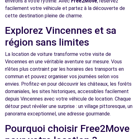
environs à votre rythme. Avec
Free2Move
, réservez
Free2Move Rent - LOCARSON - PARIS (P)
3.6 km
facilement votre véhicule et partez à la découverte de
166-168 RUE DE CHARONNE
cette destination pleine de charme.
PARIS, 75011
Explorez Vincennes et sa
Voir l'agence
région sans limites
La location de voiture transforme votre visite de
Free2move Rent - AUTO SPORT
3.7
Vincennes en une véritable aventure sur mesure. Vous
DAUMESNIL - PARIS (P)
km
n'êtes plus contraint par les horaires des transports en
13 RUE DUGOMMIER
commun et pouvez organiser vos journées selon vos
PARIS, 75012
envies. Profitez-en pour découvrir les châteaux, les forêts
domaniales, les sites historiques, accessibles facilement
Voir l'agence
depuis Vincennes avec votre véhicule de location. Chaque
détour peut révéler une surprise : un village pittoresque, un
Free2Move Rent - GARAGE DU FAUBOURG -
3.9
panorama exceptionnel, une adresse gourmande.
PARIS (C)
km
Pourquoi choisir Free2Move
33 RUE DE REUILLY
PARIS, 75012