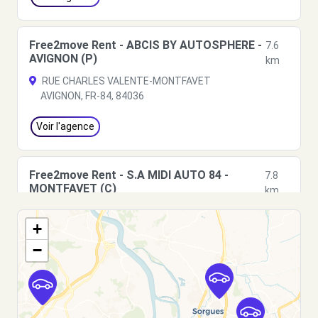
Free2move Rent - ABCIS BY AUTOSPHERE -
7.6
AVIGNON (P)
km
RUE CHARLES VALENTE-MONTFAVET
AVIGNON, FR-84, 84036
Voir l'agence
Free2move Rent - S.A MIDI AUTO 84 -
7.8
MONTFAVET (C)
km
350 AVENUE CHARLES VALENTE
+
MONTFAVET, FR-84, 84140
−
Voir l'agence
Free2move Rent - SA MIDI AUTO 84 -
7.8