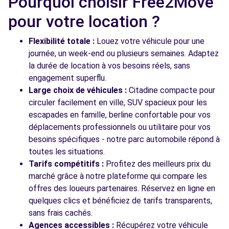
Pourquoi choisir Free2Move
Free2Move Rent - ATC VAUCLUSE -
9.8
ENTRAIGUES-SUR-LA-SORGUE (C)
km
pour votre location ?
CHEMIN DU MOURRE DE LUC
ENTRAIGUES-SUR-LA-SORGUE, 84320
Flexibilité totale :
Louez votre véhicule pour une
journée, un week-end ou plusieurs semaines. Adaptez
Voir l'agence
la durée de location à vos besoins réels, sans
engagement superflu.
Large choix de véhicules :
Citadine compacte pour
Voir toutes les agences
circuler facilement en ville, SUV spacieux pour les
escapades en famille, berline confortable pour vos
déplacements professionnels ou utilitaire pour vos
besoins spécifiques - notre parc automobile répond à
toutes les situations.
Tarifs compétitifs :
Profitez des meilleurs prix du
marché grâce à notre plateforme qui compare les
offres des loueurs partenaires. Réservez en ligne en
quelques clics et bénéficiez de tarifs transparents,
sans frais cachés.
Agences accessibles :
Récupérez votre véhicule