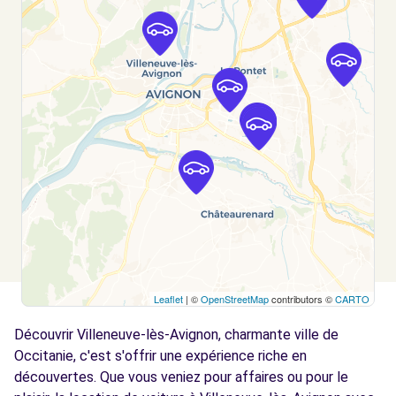
MONTFAVET (DS)
km
350 AVENUE CHARLES VALENTE
MONTFAVET, FR-84, 84140
Voir l'agence
Free2move Rent - BAXA AUTOMOBILES SA -
7.9
AVIGNON-MONTFAVET (O)
km
145, rue J. Demy
AVIGNON MONTFAVET, FR-84, 84140
Voir l'agence
Leaflet
| ©
OpenStreetMap
contributors ©
CARTO
Free2Move Rent - AUTOCITE -
8.1
CHATEAURENARD (C)
km
Découvrir Villeneuve-lès-Avignon, charmante ville de
AVENUE JEAN-BAPTISTE TRON
Occitanie, c'est s'offrir une expérience riche en
CHATEAURENARD, 13160
découvertes. Que vous veniez pour affaires ou pour le