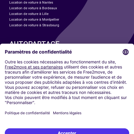
Location de voiture à Nantes
Location de voiture à Bordeaux
Location de voiture à Lille
Location de voiture à Montpellier
Location de voiture à Strasbourg
AUTOPARTAGE
NOS VILLES
Paris
Madrid
Washington DC
Milan
Rome
Turin
Vienne
Berlin
Cologne
Düsseldorf
Francfort
Hambourg
Munich