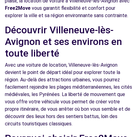
plaisir, la location de voiture à Villeneuve-lès-Avignon avec
Voir l'agence
Free2Move
vous garantit flexibilité et confort pour
explorer la ville et sa région environnante sans contrainte.
Free2Move Rent - REYNIER AUTO - TAVEL
8.6
Découvrir Villeneuve-lès-
(C)
km
Avignon et ses environs en
ROUTE DE LA COMMANDERIE
TAVEL, 30126
toute liberté
Voir l'agence
Avec une voiture de location, Villeneuve-lès-Avignon
devient le point de départ idéal pour explorer toute la
région. Au-delà des attractions urbaines, vous pourrez
Free2Move Rent - CARROSSERIE SORGUES
9.0
facilement rejoindre les plages méditerranéennes, les cités
AUTOMOBILES - SORGUES (C)
km
médiévales, les Pyrénées. La liberté de mouvement que
AVENUE LEONARD DE VINCI
vous offre votre véhicule vous permet de créer votre
SORGUES, 84700
propre itinéraire, de vous arrêter où bon vous semble et de
découvrir des lieux hors des sentiers battus, loin des
Voir l'agence
circuits touristiques classiques.