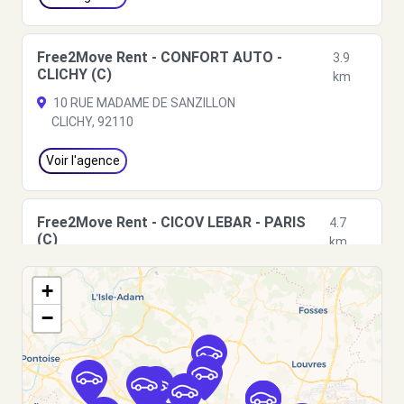
Free2Move Rent - CONFORT AUTO -
3.9
CLICHY (C)
km
10 RUE MADAME DE SANZILLON
CLICHY, 92110
Voir l'agence
Free2Move Rent - CICOV LEBAR - PARIS
4.7
(C)
km
6 RUE JACQUES CARTIER
+
PARIS, 75018
−
Voir l'agence
Free2Move Rent - GARAGE CAR - ASNIERES-
5.1