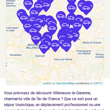
SUR-SEINE (C)
km
35 RUE STEFFEN
ASNIERES-SUR-SEINE, 92600
Voir l'agence
Free2Move Rent - AUTO GARAGE DE LA
5.6
GARE - SANNOIS (C)
km
92 BOULEVARD MAURICE BERTEAUX
SANNOIS, 95110
Voir l'agence
Leaflet
| ©
OpenStreetMap
contributors ©
CARTO
Free2move Rent - VAUBAN AUTOMOBILE -
6.0
ARGENTEUIL (P)
km
Vous prévoyez de découvrir Villeneuve-la-Garenne,
117 BD JEAN ALLEMANE
charmante ville de Île-de-France ? Que ce soit pour un
ARGENTEUIL, FR-95, 95100
séjour touristique, un déplacement professionnel ou une