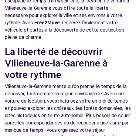
escapade le temps d'un week-end, la location de voiture à
Voir l'agence
Villeneuve-la-Garenne vous offre toute la liberté
nécessaire pour explorer la ville et ses environs à votre
rythme. Avec
Free2Move
, réservez facilement votre
Free2Move Rent - SARL GARAGE DU CENTRE
6.1
véhicule et partez à la découverte de cette destination
S PAUCHARD - MONTMORENCY (C)
km
pleine de charme.
11 RUE THEOPHILE VACHER
MONTMORENCY, 95160
La liberté de découvrir
Villeneuve-la-Garenne à
Voir l'agence
votre rythme
Free2Move Rent - CITROEN LA GARENNE
6.6
Villeneuve-la-Garenne mérite qu'on prenne le temps de la
AUTO SERVICE (CLAS) - COURBEVOIE (C)
km
découvrir, tout comme sa région environnante. Avec une
97 BOULEVARD DE VERDUN
voiture de location, vous maîtrisez votre emploi du temps
COURBEVOIE, 92400
et pouvez explorer les châteaux, les forêts domaniales, les
sites historiques en toute autonomie. Plus besoin de courir
Voir l'agence
après les correspondances ou de renoncer à une visite par
manque de temps : vous organisez votre séjour