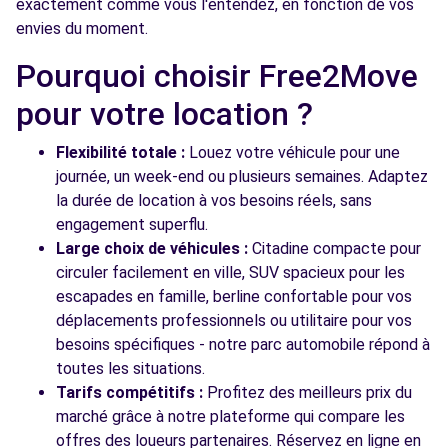
Free2move Rent - S&You - PANTIN (D)
6.7 km
exactement comme vous l'entendez, en fonction de vos
envies du moment.
AVENUE DU GENERAL LECLERC
PANTIN, 93500
Pourquoi choisir Free2Move
Voir l'agence
pour votre location ?
Flexibilité totale :
Louez votre véhicule pour une
Voir toutes les agences
journée, un week-end ou plusieurs semaines. Adaptez
la durée de location à vos besoins réels, sans
engagement superflu.
Large choix de véhicules :
Citadine compacte pour
circuler facilement en ville, SUV spacieux pour les
escapades en famille, berline confortable pour vos
déplacements professionnels ou utilitaire pour vos
besoins spécifiques - notre parc automobile répond à
toutes les situations.
Tarifs compétitifs :
Profitez des meilleurs prix du
marché grâce à notre plateforme qui compare les
offres des loueurs partenaires. Réservez en ligne en