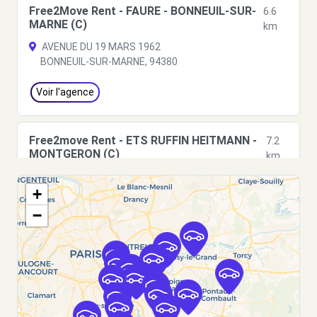
Free2Move Rent - FAURE - BONNEUIL-SUR-
6.6
MARNE (C)
km
AVENUE DU 19 MARS 1962
BONNEUIL-SUR-MARNE, 94380
Voir l'agence
Free2move Rent - ETS RUFFIN HEITMANN -
7.2
MONTGERON (C)
km
129 AVENUE CHARLES DE GAULLE
+
MONTGERON, FR-91, 91230
−
Voir l'agence
Free2Move Rent - CLV AUTOMOBILES -
7.5
COMBS-LA-VILLE (C)
km
2 RUE LOUIS ET AUGUSTE LUMIERE