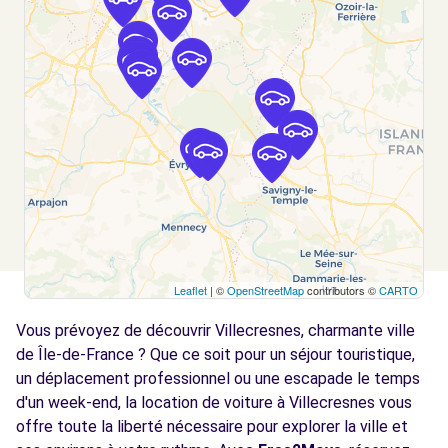
COMBS-LA-VILLE, 77380
Voir l'agence
Free2Move Rent - GARAGE BEAUREPAIRE -
8.1
ST-MAUR-DES-FOSSES (C)
km
4 AVENUE RASPAIL
ST-MAUR-DES-FOSSES, 94100
Voir l'agence
Leaflet
| ©
OpenStreetMap
contributors ©
CARTO
Free2Move Rent - AUTOMOBILES DU
8.6
KIOSQUE - VILLENEUVE-LE-ROI (C)
km
Vous prévoyez de découvrir Villecresnes, charmante ville
13 PLACE AMEDEE SOUPAULT
de Île-de-France ? Que ce soit pour un séjour touristique,
VILLENEUVE-LE-ROI, 94290
un déplacement professionnel ou une escapade le temps
d'un week-end, la location de voiture à Villecresnes vous
Voir l'agence
offre toute la liberté nécessaire pour explorer la ville et