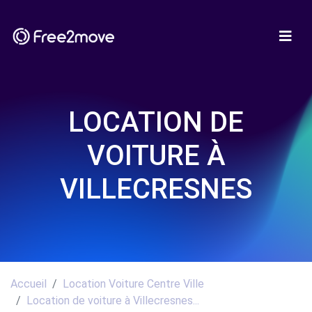
LOCATION DE
VOITURE À
VILLECRESNES
Accueil
Location Voiture Centre Ville
Location de voiture à Villecresnes...