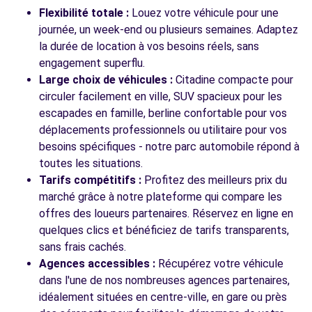
89 AVENUE DU GENERAL DE GAULLE
Flexibilité totale :
Louez votre véhicule pour une
CRETEIL, 94000
journée, un week-end ou plusieurs semaines. Adaptez
la durée de location à vos besoins réels, sans
Voir l'agence
engagement superflu.
Large choix de véhicules :
Citadine compacte pour
circuler facilement en ville, SUV spacieux pour les
Voir toutes les agences
escapades en famille, berline confortable pour vos
déplacements professionnels ou utilitaire pour vos
besoins spécifiques - notre parc automobile répond à
toutes les situations.
Tarifs compétitifs :
Profitez des meilleurs prix du
marché grâce à notre plateforme qui compare les
offres des loueurs partenaires. Réservez en ligne en
quelques clics et bénéficiez de tarifs transparents,
sans frais cachés.
Agences accessibles :
Récupérez votre véhicule
dans l'une de nos nombreuses agences partenaires,
idéalement situées en centre-ville, en gare ou près