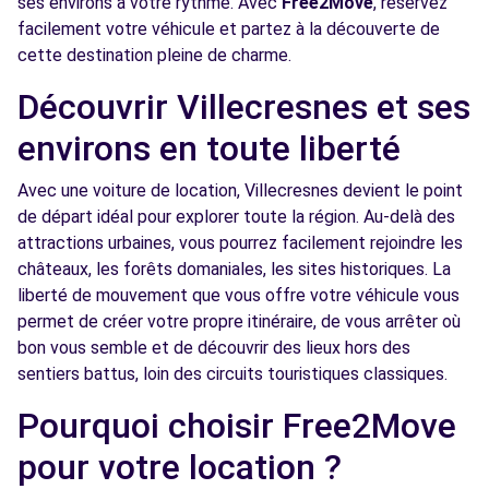
ses environs à votre rythme. Avec
Free2Move
, réservez
facilement votre véhicule et partez à la découverte de
Free2Move Rent - GARAGE DUPLEIX -
9.7
cette destination pleine de charme.
CHOISY-LE-ROI (C)
km
80 AVENUE ANATOLE FRANCE
Découvrir Villecresnes et ses
CHOISY-LE-ROI, 94600
environs en toute liberté
Voir l'agence
Avec une voiture de location, Villecresnes devient le point
de départ idéal pour explorer toute la région. Au-delà des
Free2Move Rent - TRUJAS PARIS EST
10.3
attractions urbaines, vous pourrez facilement rejoindre les
CRETEIL - CRETEIL (C)
km
châteaux, les forêts domaniales, les sites historiques. La
89 AVENUE DU GENERAL DE GAULLE
liberté de mouvement que vous offre votre véhicule vous
CRETEIL, 94000
permet de créer votre propre itinéraire, de vous arrêter où
bon vous semble et de découvrir des lieux hors des
Voir l'agence
sentiers battus, loin des circuits touristiques classiques.
Pourquoi choisir Free2Move
Free2move Rent - DS STORE CRETEIL -
10.4
pour votre location ?
CRETEIL (DS)
km