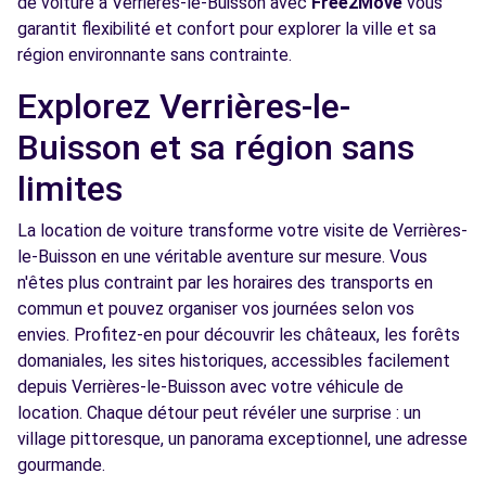
de voiture à Verrières-le-Buisson avec
Free2Move
vous
garantit flexibilité et confort pour explorer la ville et sa
Free2Move Rent - GARAGE DE L'ARC EN CIEL
6.2
région environnante sans contrainte.
- RUNGIS (C)
km
Explorez Verrières-le-
21 RUE NOTRE DAME
RUNGIS, 94150
Buisson et sa région sans
Voir l'agence
limites
La location de voiture transforme votre visite de Verrières-
Free2Move Rent - GARAGE DE L EGLISE -
6.9
le-Buisson en une véritable aventure sur mesure. Vous
CHATILLON (C)
km
n'êtes plus contraint par les horaires des transports en
55 BOULEVARD DE VANVES
commun et pouvez organiser vos journées selon vos
CHATILLON, 92320
envies. Profitez-en pour découvrir les châteaux, les forêts
domaniales, les sites historiques, accessibles facilement
Voir l'agence
depuis Verrières-le-Buisson avec votre véhicule de
location. Chaque détour peut révéler une surprise : un
village pittoresque, un panorama exceptionnel, une adresse
Free2Move Rent - VAL AUTOMOBILES -
7.1
gourmande.
CACHAN (C)
km