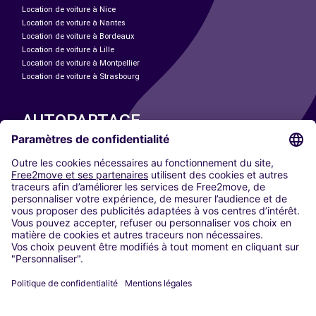
Location de voiture à Nice
Location de voiture à Nantes
Location de voiture à Bordeaux
Location de voiture à Lille
Location de voiture à Montpellier
Location de voiture à Strasbourg
AUTOPARTAGE
NOS VILLES
Paris
Madrid
Washington DC
Milan
Rome
Turin
Vienne
Berlin
Cologne
Düsseldorf
Francfort
Hambourg