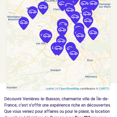
L'HAY-LES-ROSES, 94240
Voir l'agence
Free2Move Rent - FONTENAY AUTOMOBILES
5.4
- FONTENAY-AUX-ROSES (C)
km
98 RUE BOUCICAUT
FONTENAY-AUX-ROSES, 92260
Voir l'agence
Free2Move Rent - TRUJAS PARIS SUD -
6.0
BOURG-LA-REINE (C)
km
Leaflet
| ©
OpenStreetMap
contributors ©
CARTO
12 BIS AVENUE DU GENERAL LECLERC
Découvrir Verrières-le-Buisson, charmante ville de Île-de-
BOURG-LA-REINE, 92340
France, c'est s'offrir une expérience riche en découvertes.
Voir l'agence
Que vous veniez pour affaires ou pour le plaisir, la location