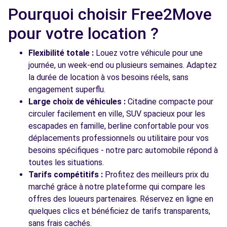
51 AVENUE ARISTIDE BRIAND
Pourquoi choisir Free2Move
CACHAN, 94230
pour votre location ?
Voir l'agence
Flexibilité totale :
Louez votre véhicule pour une
journée, un week-end ou plusieurs semaines. Adaptez
la durée de location à vos besoins réels, sans
Voir toutes les agences
engagement superflu.
Large choix de véhicules :
Citadine compacte pour
circuler facilement en ville, SUV spacieux pour les
escapades en famille, berline confortable pour vos
déplacements professionnels ou utilitaire pour vos
besoins spécifiques - notre parc automobile répond à
toutes les situations.
Tarifs compétitifs :
Profitez des meilleurs prix du
marché grâce à notre plateforme qui compare les
offres des loueurs partenaires. Réservez en ligne en
quelques clics et bénéficiez de tarifs transparents,
sans frais cachés.