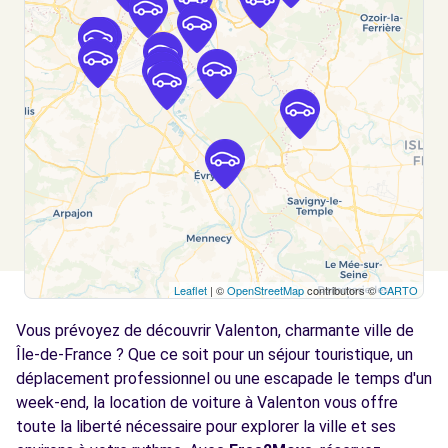
ST-MAUR-DES-FOSSES, 94100
Voir l'agence
Free2Move Rent - EUROPE AUTO - CHOISY-
5.3
LE-ROI (C)
km
1 RUE DU DOCTEUR ROUX
CHOISY-LE-ROI, 94600
Voir l'agence
Leaflet
| ©
OpenStreetMap
contributors ©
CARTO
Free2Move Rent - TRUJAS PARIS EST
5.9
CRETEIL - CRETEIL (C)
km
Vous prévoyez de découvrir Valenton, charmante ville de
89 AVENUE DU GENERAL DE GAULLE
Île-de-France ? Que ce soit pour un séjour touristique, un
CRETEIL, 94000
déplacement professionnel ou une escapade le temps d'un
week-end, la location de voiture à Valenton vous offre
Voir l'agence
toute la liberté nécessaire pour explorer la ville et ses