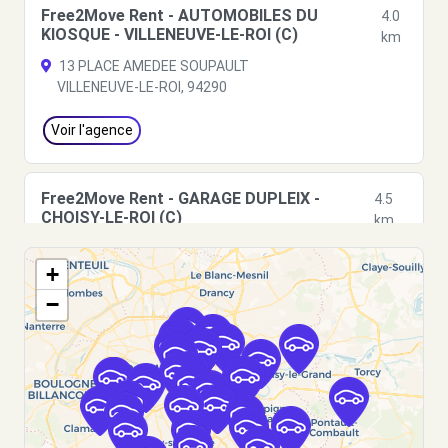
Free2Move Rent - AUTOMOBILES DU
4.0
KIOSQUE - VILLENEUVE-LE-ROI (C)
km
13 PLACE AMEDEE SOUPAULT
VILLENEUVE-LE-ROI, 94290
Voir l'agence
Free2Move Rent - GARAGE DUPLEIX -
4.5
CHOISY-LE-ROI (C)
km
80 AVENUE ANATOLE FRANCE
+
CHOISY-LE-ROI, 94600
−
Voir l'agence
Free2Move Rent - GARAGE BEAUREPAIRE -
4.8
ST-MAUR-DES-FOSSES (C)
km
4 AVENUE RASPAIL