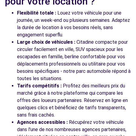
pour votre location ?
2 QUATER AV PIERRE MENDES FRANCE
NOISEAU, 94880
Flexibilité totale :
Louez votre véhicule pour une
journée, un week-end ou plusieurs semaines. Adaptez
Voir l'agence
la durée de location à vos besoins réels, sans
engagement superflu.
Large choix de véhicules :
Citadine compacte pour
Voir toutes les agences
circuler facilement en ville, SUV spacieux pour les
escapades en famille, berline confortable pour vos
déplacements professionnels ou utilitaire pour vos
besoins spécifiques - notre parc automobile répond à
toutes les situations.
Tarifs compétitifs :
Profitez des meilleurs prix du
marché grâce à notre plateforme qui compare les
offres des loueurs partenaires. Réservez en ligne en
quelques clics et bénéficiez de tarifs transparents,
sans frais cachés.
Agences accessibles :
Récupérez votre véhicule
dans l'une de nos nombreuses agences partenaires,