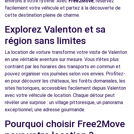
environs à votre rythme. Avec
Free2Move
, réservez
facilement votre véhicule et partez à la découverte de
Free2move Rent - DS STORE CRETEIL -
5.9
cette destination pleine de charme.
CRETEIL (DS)
km
89 AVENUE DU GENERAL DE GAULLE
Explorez Valenton et sa
CRETEIL, 94000
région sans limites
Voir l'agence
La location de voiture transforme votre visite de Valenton
en une véritable aventure sur mesure. Vous n'êtes plus
Free2move Rent - ETS RUFFIN HEITMANN -
6.0
contraint par les horaires des transports en commun et
MONTGERON (C)
km
pouvez organiser vos journées selon vos envies. Profitez-
129 AVENUE CHARLES DE GAULLE
en pour découvrir les châteaux, les forêts domaniales, les
MONTGERON, FR-91, 91230
sites historiques, accessibles facilement depuis Valenton
avec votre véhicule de location. Chaque détour peut
Voir l'agence
révéler une surprise : un village pittoresque, un panorama
exceptionnel, une adresse gourmande.
Free2Move Rent - ETS DEBOUZY -
6.7
Pourquoi choisir Free2Move
NOISEAU (C)
km