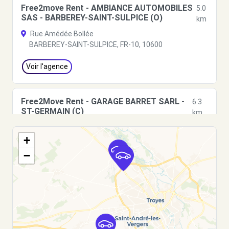
Free2move Rent - AMBIANCE AUTOMOBILES
5.0
SAS - BARBEREY-SAINT-SULPICE (O)
km
Rue Amédée Bollée
BARBEREY-SAINT-SULPICE, FR-10, 10600
Voir l'agence
Free2Move Rent - GARAGE BARRET SARL -
6.3
ST-GERMAIN (C)
km
184 ROUTE NATIONALE 7 - CHEVILLELE
+
ST-GERMAIN, 10120
−
Voir l'agence
Free2Move Rent - GARAGE MAUGOUST -
14.8
VILLERY (C)
km
53 ROUTE NATIONALE