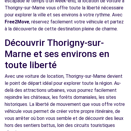
escapade le temps d'un week-end, la location de voiture à
Voir l'agence
Thorigny-sur-Marne vous offre toute la liberté nécessaire
pour explorer la ville et ses environs à votre rythme. Avec
Free2Move
, réservez facilement votre véhicule et partez
Free2move Rent - PARIS CHELLES
10.4
à la découverte de cette destination pleine de charme.
AUTOMOBILES - CHELLES (DS)
km
59/61 AVENUE DU MARECHAL FOCH
Découvrir Thorigny-sur-
CHELLES, FR-77, 77500
Marne et ses environs en
Voir l'agence
toute liberté
Avec une voiture de location, Thorigny-sur-Marne devient
Free2Move Rent - GARAGE BARDOUX -
11.0
le point de départ idéal pour explorer toute la région. Au-
QUINCY-VOISINS (C)
km
delà des attractions urbaines, vous pourrez facilement
76 AVENUE FOCH
rejoindre les châteaux, les forêts domaniales, les sites
QUINCY-VOISINS, 77860
historiques. La liberté de mouvement que vous offre votre
véhicule vous permet de créer votre propre itinéraire, de
Voir l'agence
vous arrêter où bon vous semble et de découvrir des lieux
hors des sentiers battus, loin des circuits touristiques