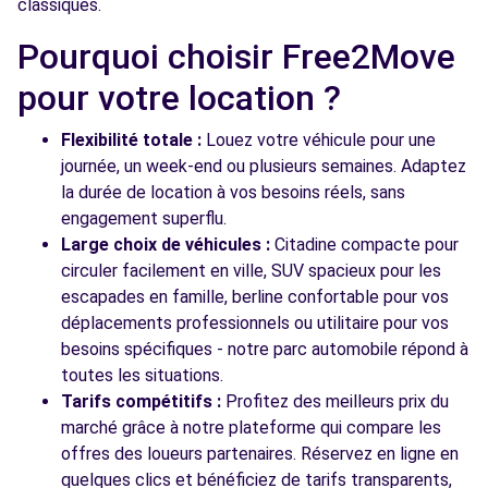
Free2Move Rent - ROISSY FRANCILIENNE
11.2
classiques.
AUTOMOBILES SARL - ROISSY-EN-BRIE (C)
km
Pourquoi choisir Free2Move
17 RUE DENIS PAPIN
ROISSY-EN-BRIE, 77680
pour votre location ?
Voir l'agence
Flexibilité totale :
Louez votre véhicule pour une
journée, un week-end ou plusieurs semaines. Adaptez
la durée de location à vos besoins réels, sans
Voir toutes les agences
engagement superflu.
Large choix de véhicules :
Citadine compacte pour
circuler facilement en ville, SUV spacieux pour les
escapades en famille, berline confortable pour vos
déplacements professionnels ou utilitaire pour vos
besoins spécifiques - notre parc automobile répond à
toutes les situations.
Tarifs compétitifs :
Profitez des meilleurs prix du
marché grâce à notre plateforme qui compare les
offres des loueurs partenaires. Réservez en ligne en
quelques clics et bénéficiez de tarifs transparents,