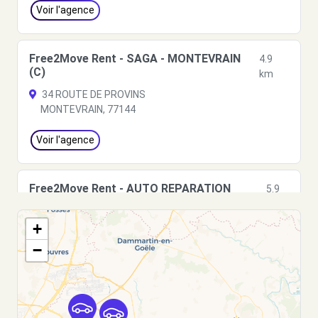
Voir l'agence
Free2Move Rent - SAGA - MONTEVRAIN
4.9
(C)
km
34 ROUTE DE PROVINS
MONTEVRAIN, 77144
Voir l'agence
Free2Move Rent - AUTO REPARATION
5.9
TORCY - TORCY (C)
km
11 RUE DE L'ORANGERIE
+
TORCY, 77200
−
Voir l'agence