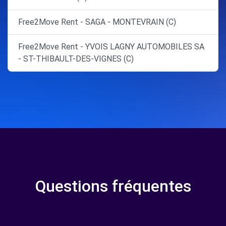
Free2Move Rent - SAGA - MONTEVRAIN (C)
Free2Move Rent - YVOIS LAGNY AUTOMOBILES SA
- ST-THIBAULT-DES-VIGNES (C)
Questions fréquentes