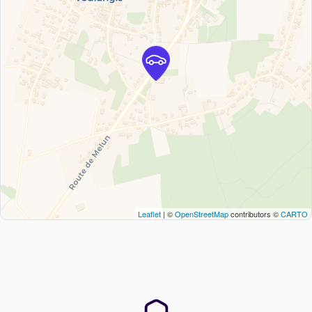
Leaflet
| ©
OpenStreetMap
contributors ©
CARTO