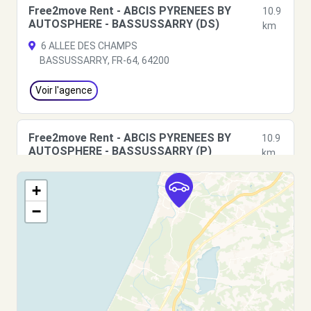
Free2move Rent - ABCIS PYRENEES BY
10.9
AUTOSPHERE - BASSUSSARRY (DS)
km
6 ALLEE DES CHAMPS
BASSUSSARRY, FR-64, 64200
Voir l'agence
Free2move Rent - ABCIS PYRENEES BY
10.9
AUTOSPHERE - BASSUSSARRY (P)
km
6 ALLEE DES CHAMPS
+
BASSUSSARRY, FR-64, 64200
−
Voir l'agence
Free2Move Rent - GARAGE BARBE ET FILS -
11.5
CAPBRETON (C)
km
BOULEVARD DES CIGALLES