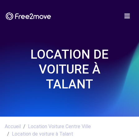
LOCATION DE
VOITURE À
TALANT
Accueil
Location Voiture Centre Ville
Location de voiture à Talant