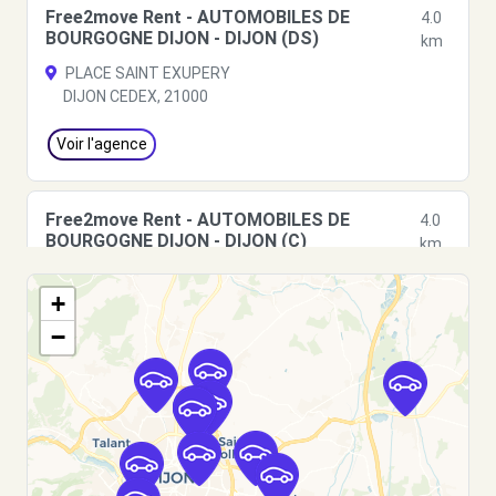
Free2move Rent - AUTOMOBILES DE
4.0
BOURGOGNE DIJON - DIJON (DS)
km
PLACE SAINT EXUPERY
DIJON CEDEX, 21000
Voir l'agence
Free2move Rent - AUTOMOBILES DE
4.0
BOURGOGNE DIJON - DIJON (C)
km
PLACE SAINT EXUPERY
+
DIJON, FR-21, 21000
−
Voir l'agence
Free2move Rent - AUTOMOBILES DE
4.0
BOURGOGNE - DIJON CEDEX
km
PLACE SAINT EXUPERY BP 96609