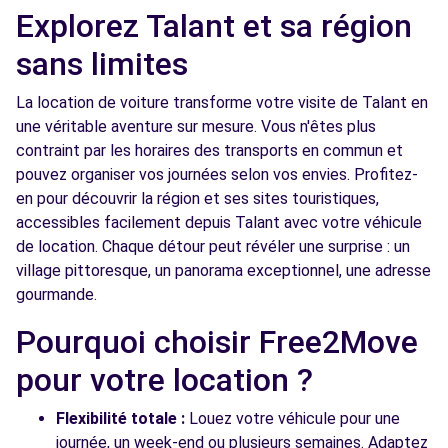
Explorez Talant et sa région
Free2move Rent - SICA DIJON - ST
4.7
APOLLINAIRE (P)
sans limites
km
RUE DE CRACOVIE
La location de voiture transforme votre visite de Talant en
ST APOLLINAIRE, FR-21, 21850
une véritable aventure sur mesure. Vous n'êtes plus
contraint par les horaires des transports en commun et
Voir l'agence
pouvez organiser vos journées selon vos envies. Profitez-
en pour découvrir la région et ses sites touristiques,
Free2move Rent - JCL MOTORS - DIJON
5.0
accessibles facilement depuis Talant avec votre véhicule
(O)
km
de location. Chaque détour peut révéler une surprise : un
rue des Ardennes
village pittoresque, un panorama exceptionnel, une adresse
DIJON, FR-21, 21000
gourmande.
Pourquoi choisir Free2Move
Voir l'agence
pour votre location ?
Free2Move Rent - GARAGE DE L'EUROPE -
7.1
Flexibilité totale :
Louez votre véhicule pour une
QUETIGNY (C)
km
journée, un week-end ou plusieurs semaines. Adaptez