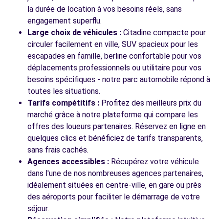
13-15 BOULEVARD DE L'EUROPE
la durée de location à vos besoins réels, sans
QUETIGNY, 21800
engagement superflu.
Large choix de véhicules :
Citadine compacte pour
Voir l'agence
circuler facilement en ville, SUV spacieux pour les
escapades en famille, berline confortable pour vos
déplacements professionnels ou utilitaire pour vos
Voir toutes les agences
besoins spécifiques - notre parc automobile répond à
toutes les situations.
Tarifs compétitifs :
Profitez des meilleurs prix du
marché grâce à notre plateforme qui compare les
offres des loueurs partenaires. Réservez en ligne en
quelques clics et bénéficiez de tarifs transparents,
sans frais cachés.
Agences accessibles :
Récupérez votre véhicule
dans l'une de nos nombreuses agences partenaires,
idéalement situées en centre-ville, en gare ou près
des aéroports pour faciliter le démarrage de votre
séjour.