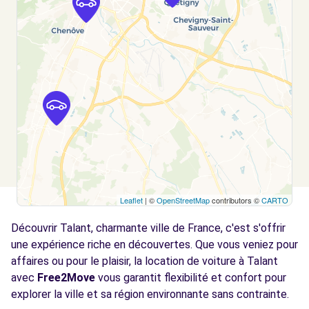
DIJON CEDEX, 21066
Voir l'agence
Free2Move Rent - GARAGE HERNANDEZ
4.4
AUTOMOBILES - CHENOVE (C)
km
10 RUE DU 6 JUILLET
CHENOVE, 21300
Voir l'agence
Leaflet
| ©
OpenStreetMap
contributors ©
CARTO
Free2Move Rent - EURL AUTO CHEVRONS -
4.7
DIJON (C)
km
Découvrir Talant, charmante ville de France, c'est s'offrir
62 RUE DE MIRANDE
une expérience riche en découvertes. Que vous veniez pour
DIJON, 21000
affaires ou pour le plaisir, la location de voiture à Talant
avec
Free2Move
vous garantit flexibilité et confort pour
Voir l'agence
explorer la ville et sa région environnante sans contrainte.