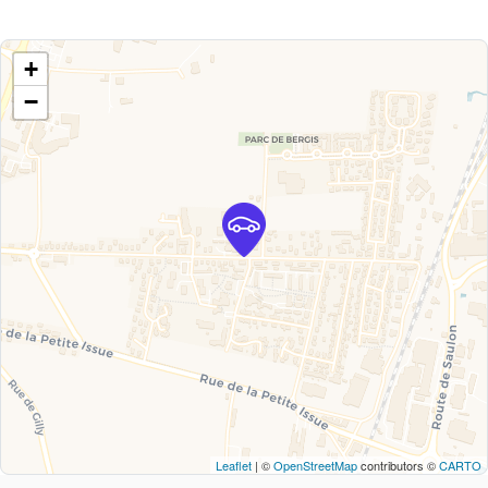
+
−
Leaflet
| ©
OpenStreetMap
contributors ©
CARTO