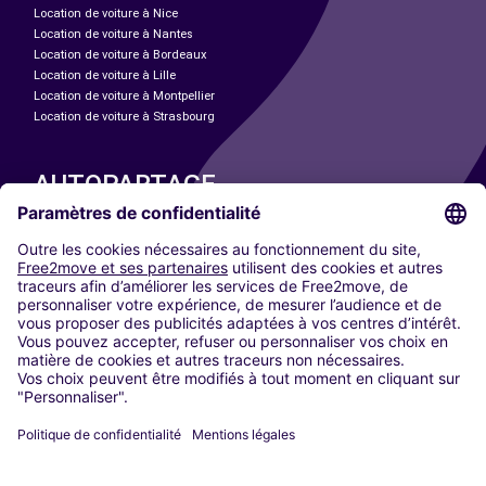
Location de voiture à Nice
Location de voiture à Nantes
Location de voiture à Bordeaux
Location de voiture à Lille
Location de voiture à Montpellier
Location de voiture à Strasbourg
AUTOPARTAGE
NOS VILLES
Paris
Madrid
Washington DC
Milan
Rome
Turin
Vienne
Berlin
Cologne
Düsseldorf
Francfort
Hambourg