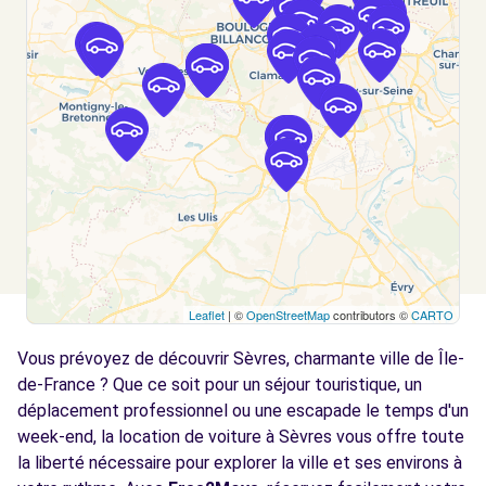
Voir l'agence
Free2move Rent - S&You - VELIZY (C)
5.3 km
27 TER AVENUE LOUIS BREGUET
VELIZY, FR-78, 78140
Voir l'agence
Free2move Rent - S&You - VELIZY (D)
5.3 km
Leaflet
| ©
OpenStreetMap
contributors ©
CARTO
27 TER AVENUE LOUIS BREGUET
VELIZY, FR-78, 78140
Vous prévoyez de découvrir Sèvres, charmante ville de Île-
de-France ? Que ce soit pour un séjour touristique, un
Voir l'agence
déplacement professionnel ou une escapade le temps d'un
week-end, la location de voiture à Sèvres vous offre toute
Free2Move Rent - GARAGE DE L EGLISE -
la liberté nécessaire pour explorer la ville et ses environs à
5.7
CHATILLON (C)
km