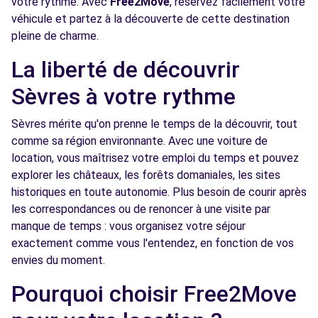
votre rythme. Avec
Free2Move
, réservez facilement votre
véhicule et partez à la découverte de cette destination
55 BOULEVARD DE VANVES
pleine de charme.
CHATILLON, 92320
La liberté de découvrir
Voir l'agence
Sèvres à votre rythme
Free2move Rent - S&You - PARIS PORTE DE
6.0
Sèvres mérite qu'on prenne le temps de la découvrir, tout
VERSAILLES (C)
km
comme sa région environnante. Avec une voiture de
75 BOULEVARD LEFEBVRE
location, vous maîtrisez votre emploi du temps et pouvez
PARIS, FR-75, 75015
explorer les châteaux, les forêts domaniales, les sites
historiques en toute autonomie. Plus besoin de courir après
Voir l'agence
les correspondances ou de renoncer à une visite par
manque de temps : vous organisez votre séjour
exactement comme vous l'entendez, en fonction de vos
Free2move Rent - S&You - PARIS PORTE DE
6.0
VERSAILLES (O)
envies du moment.
km
75 BOULEVARD LEFEBVRE
Pourquoi choisir Free2Move
PARIS, 75015