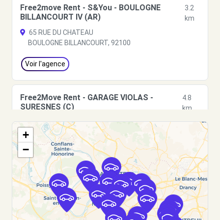
Free2move Rent - S&You - BOULOGNE
3.2
BILLANCOURT IV (AR)
km
65 RUE DU CHATEAU
BOULOGNE BILLANCOURT, 92100
Voir l'agence
Free2Move Rent - GARAGE VIOLAS -
4.8
SURESNES (C)
km
13 RUE DE ST-CLOUD
+
SURESNES, 92150
−
Voir l'agence
Free2move Rent - S&You - VELIZY (P)
5.3 km
27 TER AVENUE LOUIS BREGUET
VELIZY VILLACOUBLAY, 78140