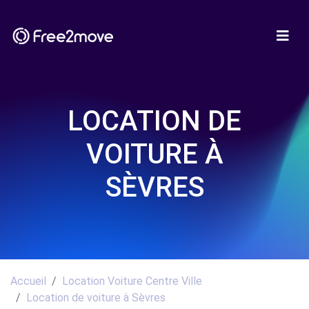
LOCATION DE
VOITURE À
SÈVRES
Accueil
Location Voiture Centre Ville
Location de voiture à Sèvres