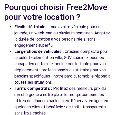
7 RUE DE MADRID
Pourquoi choisir Free2Move
VITROLLES, 13127
pour votre location ?
Voir l'agence
Flexibilité totale :
Louez votre véhicule pour une
journée, un week-end ou plusieurs semaines. Adaptez
la durée de location à vos besoins réels, sans
Voir toutes les agences
engagement superflu.
Large choix de véhicules :
Citadine compacte pour
circuler facilement en ville, SUV spacieux pour les
escapades en famille, berline confortable pour vos
déplacements professionnels ou utilitaire pour vos
besoins spécifiques - notre parc automobile répond à
toutes les situations.
Tarifs compétitifs :
Profitez des meilleurs prix du
marché grâce à notre plateforme qui compare les
offres des loueurs partenaires. Réservez en ligne en
quelques clics et bénéficiez de tarifs transparents,
sans frais cachés.