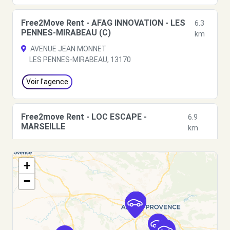
Free2Move Rent - AFAG INNOVATION - LES
6.3
PENNES-MIRABEAU (C)
km
AVENUE JEAN MONNET
LES PENNES-MIRABEAU, 13170
Voir l'agence
Free2move Rent - LOC ESCAPE -
6.9
MARSEILLE
km
27 RUE GABRIEL AUDISIO
MARSEILLE, 13014
+
Voir l'agence
−
Free2move Rent - SAS SEF - MARSEILLE
7.2 km
2 RUE DES GERANIUMS