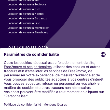
Location de voiture à Toulouse
Location de voiture à Nice
Location de voiture à Nantes
Location de voiture à Bordeaux
Location de voiture à Lille
Location de voiture à Montpellier
Location de voiture à Strasbourg
AUTOPARTAGE
NOS VILLES
Paris
Madrid
Washington DC
Milan
Rome
Turin
Vienne
Berlin
Cologne
Düsseldorf
Francfort