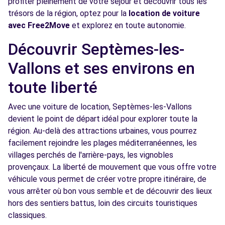
profiter pleinement de votre séjour et découvrir tous les
trésors de la région, optez pour la
location de voiture
Free2move Rent - APS VITROLLES -
8.2
avec Free2Move
et explorez en toute autonomie.
VITROLLES (C)
km
Découvrir Septèmes-les-
88 BD DE L EUROPE
VITROLLES, 13127
Vallons et ses environs en
Voir l'agence
toute liberté
Avec une voiture de location, Septèmes-les-Vallons
Free2move Rent - APS VITROLLES -
8.8
devient le point de départ idéal pour explorer toute la
VITROLLES (P)
km
région. Au-delà des attractions urbaines, vous pourrez
88 BOULEVARD DE L'EUROPE
facilement rejoindre les plages méditerranéennes, les
VITROLLES, 13127
villages perchés de l'arrière-pays, les vignobles
provençaux. La liberté de mouvement que vous offre votre
Voir l'agence
véhicule vous permet de créer votre propre itinéraire, de
vous arrêter où bon vous semble et de découvrir des lieux
hors des sentiers battus, loin des circuits touristiques
Free2move Rent - ADP PARASCANDOLA -
9.7
classiques.
VITROLLES (O)
km