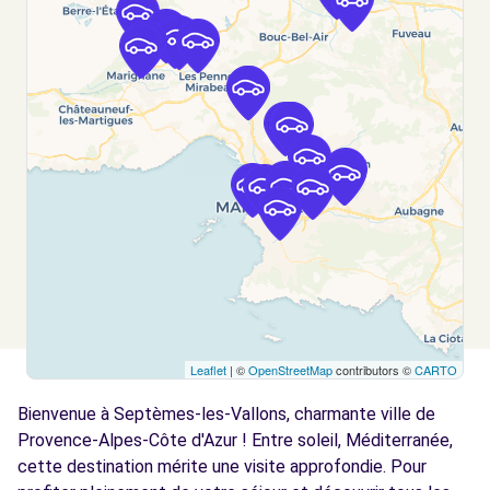
MARSEILLE, 13014
Voir l'agence
Free2move Rent - SAS SEF - MARSEILLE
7.2
(P)
km
2 RUE DES GERANIUMS
MARSEILLE, 13014
Voir l'agence
Free2move Rent - SAS SEF - MARSEILLE
7.3
(C)
km
Leaflet
| ©
OpenStreetMap
contributors ©
CARTO
2 RUE DES GERANIUMS
Bienvenue à Septèmes-les-Vallons, charmante ville de
MARSEILLE, 13014
Provence-Alpes-Côte d'Azur ! Entre soleil, Méditerranée,
Voir l'agence
cette destination mérite une visite approfondie. Pour