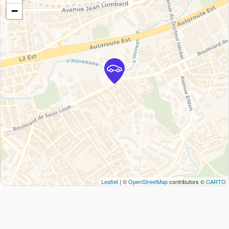
−
Leaflet
| ©
OpenStreetMap
contributors ©
CARTO