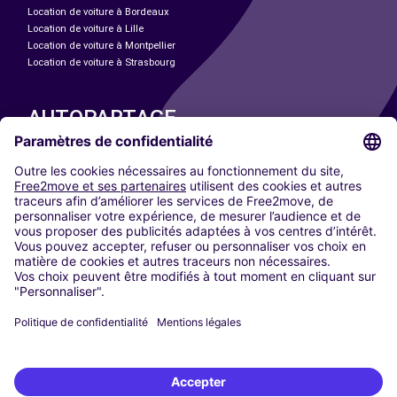
Location de voiture à Bordeaux
Location de voiture à Lille
Location de voiture à Montpellier
Location de voiture à Strasbourg
AUTOPARTAGE
NOS VILLES
Paris
Madrid
Washington DC
Milan
Rome
Turin
Vienne
Berlin
Cologne
Düsseldorf
Francfort
Hambourg
Munich
Stuttgart