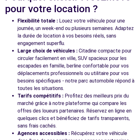
Free2Move Rent - GARAGE DU SOUTERRAIN
8.3
pour votre location ?
SARL - CORBEIL-ESSONNES (C)
km
59-63 RUE DU MARECHAL DE LATTRE DE TASSIGNY
Flexibilité totale :
Louez votre véhicule pour une
CORBEIL-ESSONNES, 91100
journée, un week-end ou plusieurs semaines. Adaptez
la durée de location à vos besoins réels, sans
Voir l'agence
engagement superflu.
Large choix de véhicules :
Citadine compacte pour
circuler facilement en ville, SUV spacieux pour les
Voir toutes les agences
escapades en famille, berline confortable pour vos
déplacements professionnels ou utilitaire pour vos
besoins spécifiques - notre parc automobile répond à
toutes les situations.
Tarifs compétitifs :
Profitez des meilleurs prix du
marché grâce à notre plateforme qui compare les
offres des loueurs partenaires. Réservez en ligne en
quelques clics et bénéficiez de tarifs transparents,
sans frais cachés.
Agences accessibles :
Récupérez votre véhicule