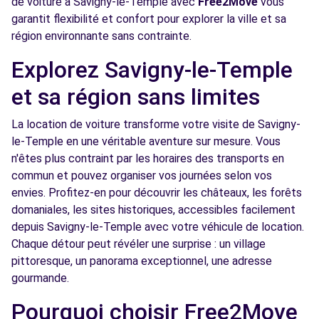
de voiture à Savigny-le-Temple avec
Free2Move
vous
Voir l'agence
garantit flexibilité et confort pour explorer la ville et sa
région environnante sans contrainte.
Free2Move Rent - CLV AUTOMOBILES -
6.9
Explorez Savigny-le-Temple
COMBS-LA-VILLE (C)
km
et sa région sans limites
2 RUE LOUIS ET AUGUSTE LUMIERE
COMBS-LA-VILLE, 77380
La location de voiture transforme votre visite de Savigny-
le-Temple en une véritable aventure sur mesure. Vous
Voir l'agence
n'êtes plus contraint par les horaires des transports en
commun et pouvez organiser vos journées selon vos
Free2Move Rent - EURL AUTO MELUN
7.6
envies. Profitez-en pour découvrir les châteaux, les forêts
SENART - MELUN (C)
km
domaniales, les sites historiques, accessibles facilement
32 AVENUE DU GENERAL PATTON
depuis Savigny-le-Temple avec votre véhicule de location.
MELUN, 77000
Chaque détour peut révéler une surprise : un village
pittoresque, un panorama exceptionnel, une adresse
Voir l'agence
gourmande.
Pourquoi choisir Free2Move