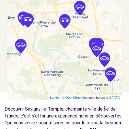
VERT-ST-DENIS (C)
km
240 RUE DE L'EPINET
VERT-ST-DENIS, 77240
Voir l'agence
Free2move Rent - BRIE ET CHAMPAGNE -
5.1
VERT SAINT DENIS (O)
km
4, rue Paul Henri Spaak
VERT SAINT DENIS, FR-77, 77240
Voir l'agence
Leaflet
| ©
OpenStreetMap
contributors ©
CARTO
Free2move Rent - METIN MELUN - CESSON
5.4
(P)
km
Découvrir Savigny-le-Temple, charmante ville de Île-de-
61 RN6/RD306 - Vert-Saint-Denis
France, c'est s'offrir une expérience riche en découvertes.
CESSON, FR-77, 77240
Que vous veniez pour affaires ou pour le plaisir, la location