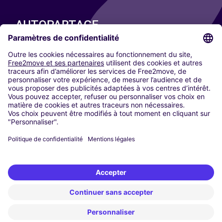
AUTOPARTAGE
NOS VILLES
Paris
Madrid
Washington DC
Milan
Rome
Turin
Vienne
Berlin
Cologne
Düsseldorf
Francfort
Hambourg
Munich
Stuttgart
Amsterdam