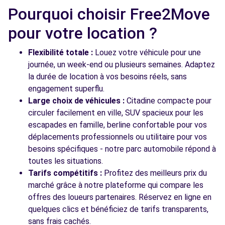
Free2Move Rent - PARASCANDOLA CTO -
11.2
Pourquoi choisir Free2Move
ST CYR SUR MER (C)
km
ZAC DES PRADEAUX
pour votre location ?
ST CYR SUR MER, FR-83, 83270
Flexibilité totale :
Louez votre véhicule pour une
Voir l'agence
journée, un week-end ou plusieurs semaines. Adaptez
la durée de location à vos besoins réels, sans
engagement superflu.
Voir toutes les agences
Large choix de véhicules :
Citadine compacte pour
circuler facilement en ville, SUV spacieux pour les
escapades en famille, berline confortable pour vos
déplacements professionnels ou utilitaire pour vos
besoins spécifiques - notre parc automobile répond à
toutes les situations.
Tarifs compétitifs :
Profitez des meilleurs prix du
marché grâce à notre plateforme qui compare les
offres des loueurs partenaires. Réservez en ligne en
quelques clics et bénéficiez de tarifs transparents,
sans frais cachés.