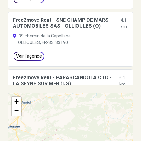
Free2move Rent - SNE CHAMP DE MARS
4.1
AUTOMOBILES SAS - OLLIOULES (O)
km
39 chemin de la Capellane
OLLIOULES, FR-83, 83190
Voir l'agence
Free2move Rent - PARASCANDOLA CTO -
6.1
LA SEYNE SUR MER (DS)
km
501 AVENUE SAINT EXUPERY
+
LA SEYNE SUR MER, FR-83, 83500
−
Voir l'agence
Free2move Rent - PARASCANDOLA CTO -
6.1