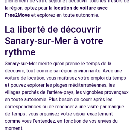
pleinement de votre séjour et découvrir tous les trésors de
Voir l'agence
la région, optez pour la
location de voiture avec
Free2Move
et explorez en toute autonomie.
Free2Move Rent - LE BEAU C - LE
8.7
La liberté de découvrir
BEAUSSET (C)
km
Sanary-sur-Mer à votre
BOULEVARD DU 11 NOVEMBRE 1918
LE BEAUSSET, 83330
rythme
Voir l'agence
Sanary-sur-Mer mérite qu'on prenne le temps de la
découvrir, tout comme sa région environnante. Avec une
voiture de location, vous maîtrisez votre emploi du temps
Free2Move Rent - AZUR CAR SERVICES -
8.9
et pouvez explorer les plages méditerranéennes, les
TOULON (C)
km
villages perchés de l'arrière-pays, les vignobles provençaux
AVENUE ARISTIDE BRIAND
en toute autonomie. Plus besoin de courir après les
TOULON, 83200
correspondances ou de renoncer à une visite par manque
de temps : vous organisez votre séjour exactement
Voir l'agence
comme vous l'entendez, en fonction de vos envies du
moment.