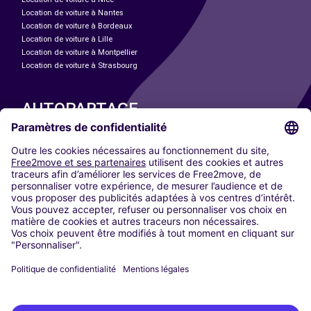
Location de voiture à Nantes
Location de voiture à Bordeaux
Location de voiture à Lille
Location de voiture à Montpellier
Location de voiture à Strasbourg
AUTOPARTAGE
NOS VILLES
Paris
Madrid
Washington DC
Milan
Rome
Turin
Vienne
Berlin
Cologne
Düsseldorf
Francfort
Hambourg
Munich