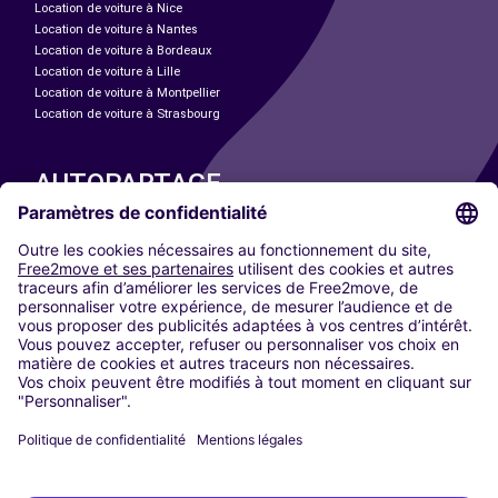
Location de voiture à Nice
Location de voiture à Nantes
Location de voiture à Bordeaux
Location de voiture à Lille
Location de voiture à Montpellier
Location de voiture à Strasbourg
AUTOPARTAGE
NOS VILLES
Paris
Madrid
Washington DC
Milan
Rome
Turin
Vienne
Berlin
Cologne
Düsseldorf
Francfort
Hambourg