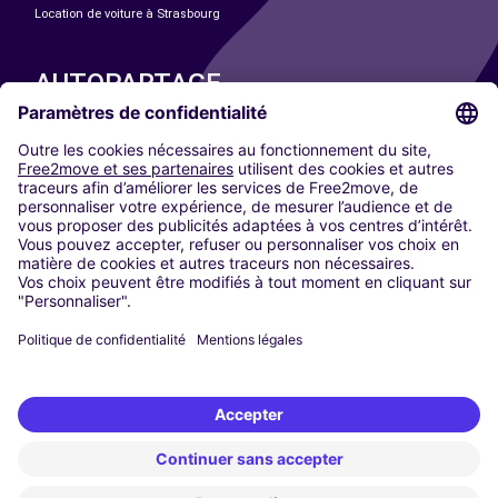
Location de voiture à Strasbourg
AUTOPARTAGE
NOS VILLES
Paris
Madrid
Washington DC
Milan
Rome
Turin
Vienne
Berlin
Cologne
Düsseldorf
Francfort
Hambourg
Munich
Stuttgart
Amsterdam