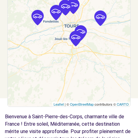
ST CYR SUR LOIRE, FR-37, 37540
Voir l'agence
Free2move Rent - ABCIS TOURAINE BY
6.9
AUTOSPHERE - CHAMBRAY-LÈS-TOURS (O)
km
236 Avenue du Grand Sud
CHAMBRAY-LÈS-TOURS, FR-37, 37170
Voir l'agence
Free2move Rent - ABCIS TOURAINE BY
6.9
AUTOSPHERE - CHAMBRAY-LÈS-TOURS (P)
km
Leaflet
| ©
OpenStreetMap
contributors ©
CARTO
236 AVENUE DU GRAND SUD
Bienvenue à Saint-Pierre-des-Corps, charmante ville de
CHAMBRAY LES TOURS, FR-37, 37170
France ! Entre soleil, Méditerranée, cette destination
Voir l'agence
mérite une visite approfondie. Pour profiter pleinement de