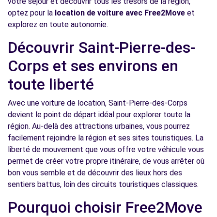
votre séjour et découvrir tous les trésors de la région,
optez pour la
location de voiture avec Free2Move
et
Free2Move Rent - HEMERY AUTOMOBILE -
7.1
explorez en toute autonomie.
MONTLOUIS-SUR-LOIRE (C)
km
Découvrir Saint-Pierre-des-
12 RUE PIERRE MAITRE
MONTLOUIS-SUR-LOIRE, 37270
Corps et ses environs en
Voir l'agence
toute liberté
Avec une voiture de location, Saint-Pierre-des-Corps
Free2Move Rent - AUTOMOBILES THIERRY
8.0
devient le point de départ idéal pour explorer toute la
MERIGOT - FONDETTES (C)
km
région. Au-delà des attractions urbaines, vous pourrez
4 RUE DES JONCHERIES
facilement rejoindre la région et ses sites touristiques. La
FONDETTES, 37230
liberté de mouvement que vous offre votre véhicule vous
permet de créer votre propre itinéraire, de vous arrêter où
Voir l'agence
bon vous semble et de découvrir des lieux hors des
sentiers battus, loin des circuits touristiques classiques.
Free2Move Rent - LUYNES AUTO RCV -
13.9
Pourquoi choisir Free2Move
LUYNES (C)
km