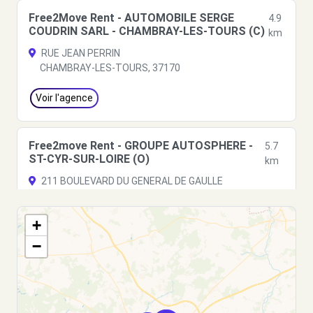
Free2Move Rent - AUTOMOBILE SERGE
4.9
COUDRIN SARL - CHAMBRAY-LES-TOURS (C)
km
RUE JEAN PERRIN
CHAMBRAY-LES-TOURS, 37170
Voir l'agence
Free2move Rent - GROUPE AUTOSPHERE -
5.7
ST-CYR-SUR-LOIRE (O)
km
211 BOULEVARD DU GENERAL DE GAULLE
ST-CYR-SUR-LOIRE, 37540
+
Voir l'agence
−
Free2move Rent - ABCIS TOURAINE BY
6.0
AUTOSPHERE - ST CYR SUR LOIRE (P)
km
215 BD CHARLES DE GAULLE