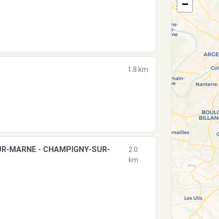
−
1.8 km
UR-MARNE - CHAMPIGNY-SUR-
2.0
km