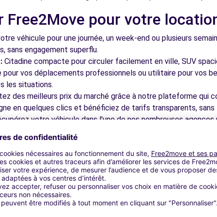
r Free2Move pour votre locatio
tre véhicule pour une journée, un week-end ou plusieurs semai
3.8 km
ls, sans engagement superflu.
:
Citadine compacte pour circuler facilement en ville, SUV spac
le pour vos déplacements professionnels ou utilitaire pour vos be
 les situations.
tez des meilleurs prix du marché grâce à notre plateforme qui c
gne en quelques clics et bénéficiez de tarifs transparents, sans 
cupérez votre véhicule dans l'une de nos nombreuses agences p
ENTON-LE-PONT (C)
3.8 km
 près des aéroports pour faciliter le démarrage de votre séjour.
otre plateforme intuitive vous permet de réserver votre véhicu
 disponible pour répondre à toutes vos questions et vous accom
bles à découvrir à Saint-Mauric
DES-FOSSES (C)
3.9 km