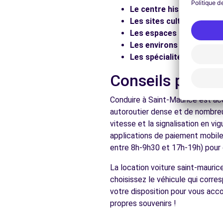
ST-MAUR-DES-FOSSES, 94100
Le centre historique :
Flâ
Les sites culturels :
Visit
Voir l'agence
Les espaces naturels :
Pr
Les environs :
Explorez le
Les spécialités locales :
D
Free2move Rent - S&You - VINCENNES CEDEX (C)
Conseils pratiq
120 AVENUE DE PARIS
VINCENNES, FR-94, 94300
Conduire à Saint-Maurice est ac
autoroutier dense et de nombreu
Voir l'agence
vitesse et la signalisation en v
applications de paiement mobile 
entre 8h-9h30 et 17h-19h) pour d
Voir toutes les ag
La location voiture saint-mauri
choisissez le véhicule qui corr
votre disposition pour vous acc
propres souvenirs !