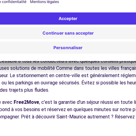
nez dans les ruelles du cœur de ville et découvrez son patrimoin
ez les musées et monuments qui font la richesse de Saint-Mauri
ofitez des parcs et jardins pour une pause détente en pleine nat
s châteaux, les forêts domaniales, les sites historiques, facilem
écouvrez la gastronomie régionale dans les restaurants et mar
4.0 km
ues pour conduire à Saint-Maur
cessible à tous les conducteurs avec quelques conseils pratiques
ses solutions de mobilité Comme dans toutes les villes français
igueur. Le stationnement en centre-ville est généralement régleme
ou les parkings en ouvrage sécurisés. Évitez si possible les he
es trajets plus fluides.
ences
ce avec
Free2Move
, c'est la garantie d'un séjour réussi en toute
espond à vos besoins et réservez en quelques minutes sur notre 
ompagner. Prêt à découvrir Saint-Maurice autrement ? Réservez