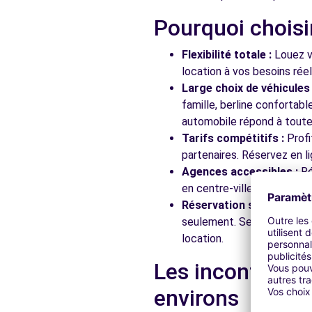
Voir l'agence
Pourquoi choisi
Flexibilité totale :
Louez vo
Free2move Rent - S&You - FONTENAY SOUS BOIS (P)
location à vos besoins rée
9-15 AV DE LA REPUBLIQUE
Large choix de véhicules 
FONTENAY SOUS BOIS, FR-94, 94120
famille, berline confortab
automobile répond à toutes
Voir l'agence
Tarifs compétitifs :
Profi
partenaires. Réservez en li
Agences accessibles :
Ré
Free2Move Rent - SARL MOAT AUTOMOBILES - CHAR
en centre-ville, en gare ou
29 RUE DE VERDUN
Réservation simplifiée :
N
CHARENTON-LE-PONT, 94220
seulement. Service client
location.
Voir l'agence
Les incontourna
Free2Move Rent - GARAGE BEAUREPAIRE - ST-MAUR-
environs
4 AVENUE RASPAIL