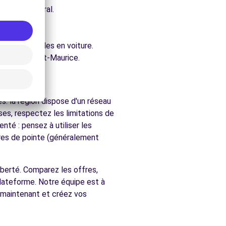
e architectural.
ce.
ure.
ent accessibles en voiture.
chés de Saint-Maurice.
ice
. la région dispose d'un réseau
es, respectez les limitations de
nté : pensez à utiliser les
ures de pointe (généralement
 liberté. Comparez les offres,
plateforme. Notre équipe est à
 maintenant et créez vos