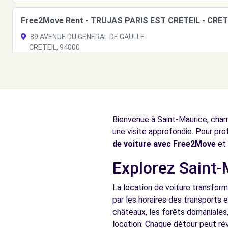
Free2Move Rent - TRUJAS PARIS EST CRETEIL - CRETE
89 AVENUE DU GENERAL DE GAULLE
CRETEIL, 94000
Voir l'agence
Free2move Rent - DS STORE CRETEIL - CRETEIL (DS)
Bienvenue à Saint-Maurice, charm
89 AVENUE DU GENERAL DE GAULLE
CRETEIL, 94000
une visite approfondie. Pour pro
de voiture avec Free2Move
et 
Voir l'agence
Explorez Saint-
Free2Move Rent - GARAGE DES QUAIS - ALFORTVILLE 
La location de voiture transform
par les horaires des transports 
2 RUE CHARLES DE GAULLE
châteaux, les forêts domaniales,
ALFORTVILLE, 94140
location. Chaque détour peut rév