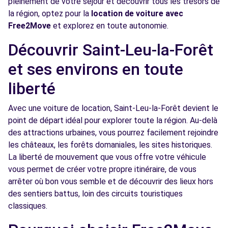
pleinement de votre séjour et découvrir tous les trésors de
Voir l'agence
la région, optez pour la
location de voiture avec
Free2Move
et explorez en toute autonomie.
Free2Move Rent - SACE AUTOMOBILES -
7.5
Découvrir Saint-Leu-la-Forêt
EPINAY-SUR-SEINE (C)
km
et ses environs en toute
128 AVENUE JOFFRE
EPINAY-SUR-SEINE, 93800
liberté
Voir l'agence
Avec une voiture de location, Saint-Leu-la-Forêt devient le
point de départ idéal pour explorer toute la région. Au-delà
des attractions urbaines, vous pourrez facilement rejoindre
Free2move Rent - VAUBAN AUTOMOBILE
8.1
les châteaux, les forêts domaniales, les sites historiques.
SAINT BRICE - SAINT BRICE (P)
km
La liberté de mouvement que vous offre votre véhicule
AVENUE ROBERT SCHUMANN
vous permet de créer votre propre itinéraire, de vous
SAINT BRICE, 95350
arrêter où bon vous semble et de découvrir des lieux hors
des sentiers battus, loin des circuits touristiques
Voir l'agence
classiques.