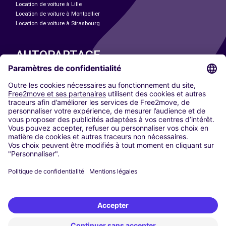
Location de voiture à Lille
Location de voiture à Montpellier
Location de voiture à Strasbourg
AUTOPARTAGE
NOS VILLES
Paris
Madrid
Washington DC
Milan
Rome
Turin
Vienne
Berlin
Cologne
Düsseldorf
Francfort
Hambourg
Munich
Stuttgart
Amsterdam