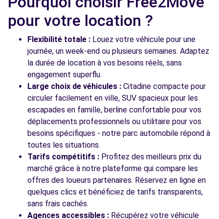
Pourquoi choisir Free2Move
Free2Move Rent - GARAGE DES ECOLES -
8.5
EZANVILLE (C)
km
pour votre location ?
25 RUE DES ECOLES
EZANVILLE, 95460
Flexibilité totale :
Louez votre véhicule pour une
journée, un week-end ou plusieurs semaines. Adaptez
Voir l'agence
la durée de location à vos besoins réels, sans
engagement superflu.
Large choix de véhicules :
Citadine compacte pour
Voir toutes les agences
circuler facilement en ville, SUV spacieux pour les
escapades en famille, berline confortable pour vos
déplacements professionnels ou utilitaire pour vos
besoins spécifiques - notre parc automobile répond à
toutes les situations.
Tarifs compétitifs :
Profitez des meilleurs prix du
marché grâce à notre plateforme qui compare les
offres des loueurs partenaires. Réservez en ligne en
quelques clics et bénéficiez de tarifs transparents,
sans frais cachés.
Agences accessibles :
Récupérez votre véhicule