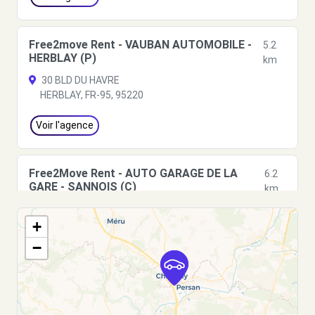
Free2move Rent - VAUBAN AUTOMOBILE -
5.2
HERBLAY (P)
km
30 BLD DU HAVRE
HERBLAY, FR-95, 95220
Voir l'agence
Free2Move Rent - AUTO GARAGE DE LA
6.2
GARE - SANNOIS (C)
km
92 BOULEVARD MAURICE BERTEAUX
+
SANNOIS, 95110
−
Voir l'agence
Free2Move Rent - SARL GARAGE DU CENTRE
6.6