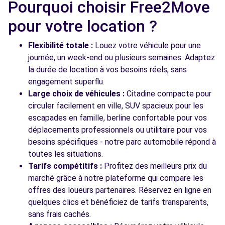
Pourquoi choisir Free2Move
Free2move Rent - TRESSOL CHABRIER
13.6
MONTPELLIER - MONTPELLIER (C)
pour votre location ?
km
905 RUE DE L'INDUSTRIE
Flexibilité totale :
Louez votre véhicule pour une
MONTPELLIER, FR-34, 34000
journée, un week-end ou plusieurs semaines. Adaptez
Voir l'agence
la durée de location à vos besoins réels, sans
engagement superflu.
Large choix de véhicules :
Citadine compacte pour
circuler facilement en ville, SUV spacieux pour les
Voir toutes les agences
escapades en famille, berline confortable pour vos
déplacements professionnels ou utilitaire pour vos
besoins spécifiques - notre parc automobile répond à
toutes les situations.
Tarifs compétitifs :
Profitez des meilleurs prix du
marché grâce à notre plateforme qui compare les
offres des loueurs partenaires. Réservez en ligne en
quelques clics et bénéficiez de tarifs transparents,
sans frais cachés.