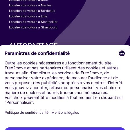
Location de voiture à Nantes
Location de voiture à Bordeaux
Location de voiture à Lille
Location de voiture à Montpellier
Location de voiture à Strasbourg
AUTOPARTAGE
NOS VILLES
Paris
Madrid
Washington DC
Milan
Rome
Turin
Vienne
Berlin
Cologne
Düsseldorf
Francfort
Hambourg
Munich