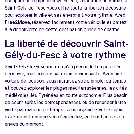
escapade le temps d'un week-end, la location de voiture à
Saint-Gély-du-Fesc vous offre toute la liberté nécessaire
Voir l'agence
pour explorer la ville et ses environs à votre rythme. Avec
Free2Move
, réservez facilement votre véhicule et partez
à la découverte de cette destination pleine de charme.
Free2move Rent - TRESSOL CHABRIER
13.6
MONTPELLIER - MONTPELLIER (DS)
km
La liberté de découvrir Saint-
905 RUE DE L'INDUSTRIE
Gély-du-Fesc à votre rythme
MONTPELLIER, FR-34, 34000
Voir l'agence
Saint-Gély-du-Fesc mérite qu'on prenne le temps de la
découvrir, tout comme sa région environnante. Avec une
voiture de location, vous maîtrisez votre emploi du temps
Free2move Rent - TRESSOL CHABRIER
13.6
et pouvez explorer les plages méditerranéennes, les cités
MONTPELLIER - MONTPELLIER (P)
km
médiévales, les Pyrénées en toute autonomie. Plus besoin
905 RUE DE L'INDUSTRIE
de courir après les correspondances ou de renoncer à une
MONTPELLIER, FR-34, 34000
visite par manque de temps : vous organisez votre séjour
exactement comme vous l'entendez, en fonction de vos
Voir l'agence
envies du moment.