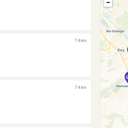
−
7.4 km
7.4 km