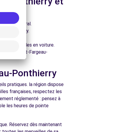
u-Ponthierry et
e architectural.
au-Ponthierry.
ure.
ent accessibles en voiture.
chés de Saint-Fargeau-
eau-Ponthierry
ls pratiques. la région dispose
lles françaises, respectez les
ralement réglementé : pensez à
ble les heures de pointe
mique. Réservez dès maintenant
t toutes les merveilles de sa