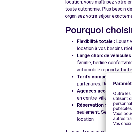
location, vous maîtrisez votre e
toute autonomie. Plus besoin de
organisez votre séjour exactem
Free2Move Rent - GARAGE TOME - MENNECY (C)
Pourquoi choisi
7 RUE VICTOR GRIGNARD
MENNECY, 91540
Flexibilité totale :
Louez vo
Voir l'agence
location à vos besoins rée
Large choix de véhicules 
famille, berline confortab
Free2Move Rent - SARL GM PASQUIER AUTOS - SAVI
automobile répond à toutes
Tarifs compétitifs :
Profi
AVENUE DU 8 MAI 1945
SAVIGNY-LE-TEMPLE, 77176
partenaires. Réservez en li
Agences accessibles :
Ré
Voir l'agence
en centre-ville, en gare ou
Réservation simplifiée :
N
seulement. Service client
Free2Move Rent - SARL DE LA ROCHETTE - LA ROCHE
location.
15 RUE BENJAMIN FRANKLIN
LA ROCHETTE, 77000