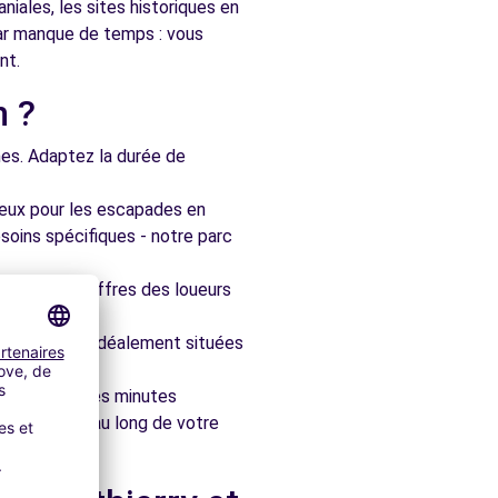
iales, les sites historiques en
par manque de temps : vous
nt.
n ?
nes. Adaptez la durée de
ieux pour les escapades en
soins spécifiques - notre parc
ompare les offres des loueurs
frais cachés.
artenaires, idéalement situées
le en quelques minutes
pagner tout au long de votre