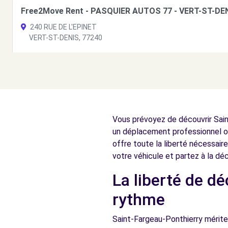
Free2Move Rent - PASQUIER AUTOS 77 - VERT-ST-DEN
240 RUE DE L'EPINET
VERT-ST-DENIS, 77240
Voir l'agence
Free2Move Rent - EURL AUTO MELUN SENART - MELU
32 AVENUE DU GENERAL PATTON
Vous prévoyez de découvrir Saint
MELUN, 77000
un déplacement professionnel ou
Voir l'agence
offre toute la liberté nécessaire
votre véhicule et partez à la d
La liberté de d
Free2move Rent - BRIE ET CHAMPAGNE - VERT SAINT 
4, rue Paul Henri Spaak
rythme
VERT SAINT DENIS, FR-77, 77240
Saint-Fargeau-Ponthierry mérite
Voir l'agence