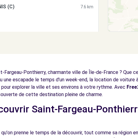
IS (C)
7.6 km
N (C)
8.0 km
-Fargeau-Ponthierry, charmante ville de Île-de-France ? Que ce s
 une escapade le temps d'un week-end, la location de voiture 
 pour explorer la ville et ses environs à votre rythme. Avec
Fre
écouverte de cette destination pleine de charme.
écouvrir Saint-Fargeau-Ponthierr
DENIS (O)
8.0 km
 qu'on prenne le temps de la découvrir, tout comme sa région en