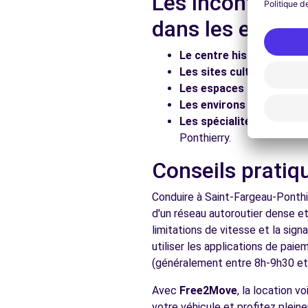
Les incontourna
dans les enviro
Voir l'agence
Le centre historique :
Flâ
Les sites culturels :
Visit
Free2Move Rent - GARAGE DU SOUTERRAIN SARL - C
Les espaces naturels :
Pr
59-63 RUE DU MARECHAL DE LATTRE DE TASSIGNY
Les environs :
Explorez le
CORBEIL-ESSONNES, 91100
Les spécialités locales :
D
Ponthierry.
Voir l'agence
Conseils pratiq
Voir toutes les ag
Conduire à Saint-Fargeau-Ponthi
d'un réseau autoroutier dense e
limitations de vitesse et la sig
utiliser les applications de pai
(généralement entre 8h-9h30 et 1
Avec
Free2Move
, la location 
votre véhicule et profitez plein