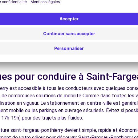
bles à découvrir à Saint-Fargea
ns
nez dans les ruelles du cœur de ville et découvrez son patrimoin
ez les musées et monuments qui font la richesse de Saint-Farge
ORBEIL-ESSONNES (C)
10.4 km
ofitez des parcs et jardins pour une pause détente en pleine nat
s châteaux, les forêts domaniales, les sites historiques, facilem
écouvrez la gastronomie régionale dans les restaurants et mar
ues pour conduire à Saint-Farg
ences
erry est accessible à tous les conducteurs avec quelques consei
t de nombreuses solutions de mobilité Comme dans toutes les vi
nalisation en vigueur. Le stationnement en centre-ville est géné
ement mobile ou les parkings en ouvrage sécurisés. Évitez si possi
7h-19h) pour des trajets plus fluides.
voiture saint-fargeau-ponthierry devient simple, rapide et écono
ement de votre séjour pour découvrir Saint-Fargeau-Ponthierry e