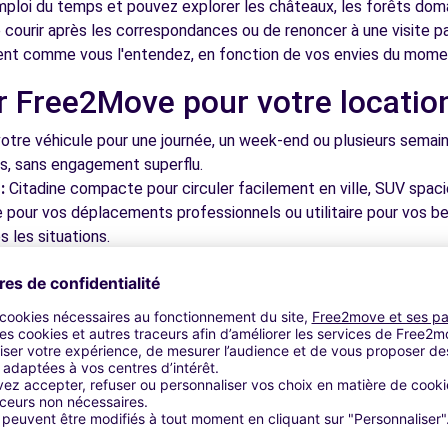
mploi du temps et pouvez explorer les châteaux, les forêts doman
 courir après les correspondances ou de renoncer à une visite 
ent comme vous l'entendez, en fonction de vos envies du mome
8.1 km
r Free2Move pour votre locatio
tre véhicule pour une journée, un week-end ou plusieurs semai
ls, sans engagement superflu.
:
Citadine compacte pour circuler facilement en ville, SUV spac
le pour vos déplacements professionnels ou utilitaire pour vos be
GNY-LE-TEMPLE (C)
8.6 km
 les situations.
tez des meilleurs prix du marché grâce à notre plateforme qui c
gne en quelques clics et bénéficiez de tarifs transparents, sans 
cupérez votre véhicule dans l'une de nos nombreuses agences p
 près des aéroports pour faciliter le démarrage de votre séjour.
otre plateforme intuitive vous permet de réserver votre véhicu
 disponible pour répondre à toutes vos questions et vous accom
TTE (C)
8.9 km