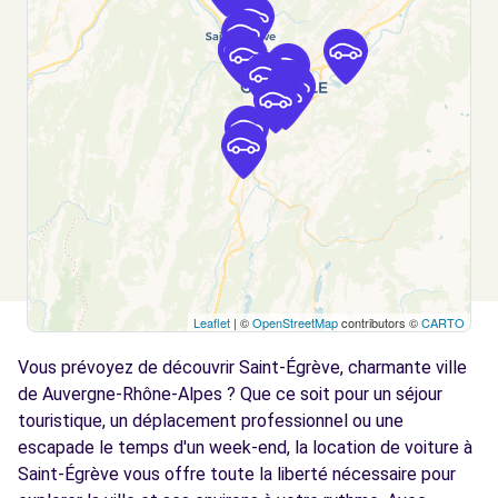
FONTAINE, FR-38, 38600
Voir l'agence
Free2Move Rent - AUTOMOBILE PREMIUM
5.3
FONTAINE - FONTAINE (C)
km
BOULEVARD PAUL LANGEVIN
FONTAINE, 38600
Voir l'agence
Leaflet
| ©
OpenStreetMap
contributors ©
CARTO
Free2Move Rent - SICMA GRENOBLE -
7.5
GRENOBLE CEDEX 2 (P)
km
Vous prévoyez de découvrir Saint-Égrève, charmante ville
237 COURS DE LA LIBERATION
de Auvergne-Rhône-Alpes ? Que ce soit pour un séjour
GRENOBLE CEDEX 2, FR-38, 38033
touristique, un déplacement professionnel ou une
escapade le temps d'un week-end, la location de voiture à
Voir l'agence
Saint-Égrève vous offre toute la liberté nécessaire pour