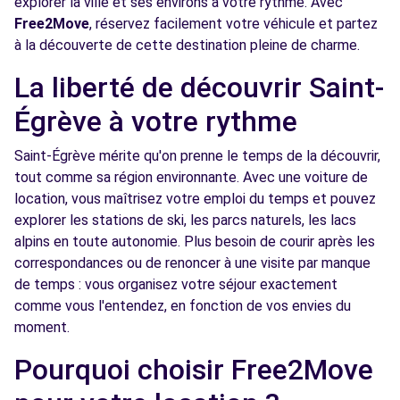
explorer la ville et ses environs à votre rythme. Avec
Free2Move
, réservez facilement votre véhicule et partez
Free2Move Rent - SARL SABINA - GARAGE
7.8
à la découverte de cette destination pleine de charme.
OLYMPIC - GRENOBLE (C)
km
AVENUE JEAN PERROT
La liberté de découvrir Saint-
GRENOBLE, 38100
Égrève à votre rythme
Voir l'agence
Saint-Égrève mérite qu'on prenne le temps de la découvrir,
tout comme sa région environnante. Avec une voiture de
Free2Move Rent - GARAGE BENJAMIN
7.8
location, vous maîtrisez votre emploi du temps et pouvez
MICOUD - VOREPPE (C)
km
explorer les stations de ski, les parcs naturels, les lacs
CHEMIN DES BLOCKHAUS
alpins en toute autonomie. Plus besoin de courir après les
VOREPPE, 38340
correspondances ou de renoncer à une visite par manque
de temps : vous organisez votre séjour exactement
Voir l'agence
comme vous l'entendez, en fonction de vos envies du
moment.
Free2move Rent - AUTOBERNARD ISERE -
9.3
Pourquoi choisir Free2Move
EYBENS (DS)
km