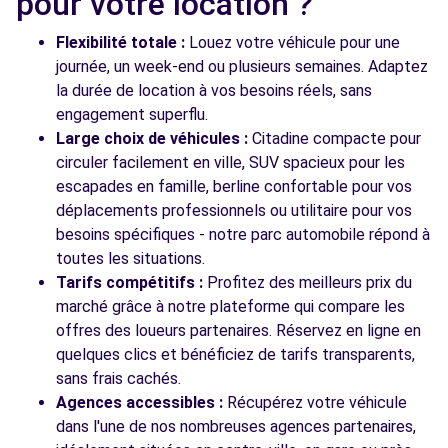
pour votre location ?
38 AVENEU JEAN JAURES
EYBENS, FR-38, 38320
Flexibilité totale :
Louez votre véhicule pour une
journée, un week-end ou plusieurs semaines. Adaptez
Voir l'agence
la durée de location à vos besoins réels, sans
engagement superflu.
Large choix de véhicules :
Citadine compacte pour
Voir toutes les agences
circuler facilement en ville, SUV spacieux pour les
escapades en famille, berline confortable pour vos
déplacements professionnels ou utilitaire pour vos
besoins spécifiques - notre parc automobile répond à
toutes les situations.
Tarifs compétitifs :
Profitez des meilleurs prix du
marché grâce à notre plateforme qui compare les
offres des loueurs partenaires. Réservez en ligne en
quelques clics et bénéficiez de tarifs transparents,
sans frais cachés.
Agences accessibles :
Récupérez votre véhicule
dans l'une de nos nombreuses agences partenaires,