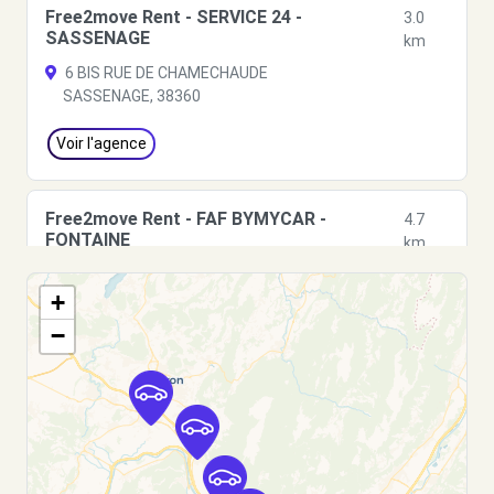
Free2move Rent - SERVICE 24 -
3.0
SASSENAGE
km
6 BIS RUE DE CHAMECHAUDE
SASSENAGE, 38360
Voir l'agence
Free2move Rent - FAF BYMYCAR -
4.7
FONTAINE
km
BOULEVARD PAUL LANGEVIN
+
FONTAINE, 38600
−
Voir l'agence
Free2move Rent - OPL BYMYCAR GRENOBLE
4.7
- FONTAINE (O)
km
43/45 boulevard Paul Langevin