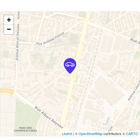
+
−
Leaflet
| ©
OpenStreetMap
contributors ©
CARTO