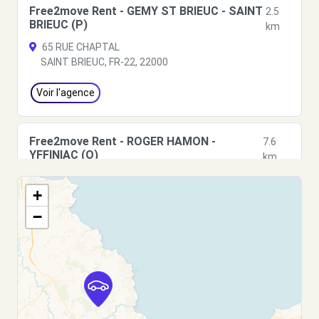
Free2move Rent - GEMY ST BRIEUC - SAINT
2.5
BRIEUC (P)
km
65 RUE CHAPTAL
SAINT BRIEUC, FR-22, 22000
Voir l'agence
Free2move Rent - ROGER HAMON -
7.6
YFFINIAC (O)
km
Rue du Verger - ZA de la Bourdinière - BP 86
+
YFFINIAC, FR-22, 22120
−
Voir l'agence
Free2Move Rent - DG AUTO - HILLION (C)
8.6 km
40 RUE DE BREST
HILLION, 22120