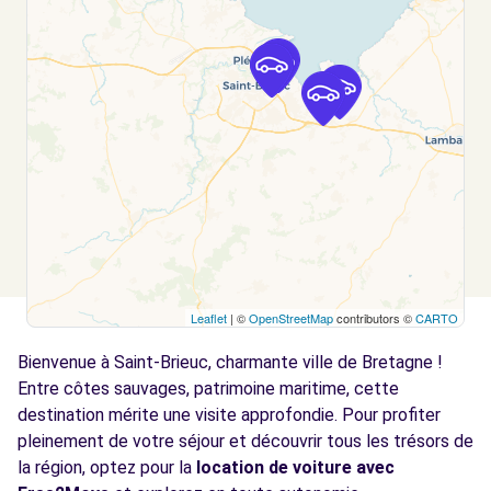
Voir l'agence
Free2Move Rent - GARAGE BAUDRY -
13.4
LANTIC (C)
km
7 RUE DE LA NOUETTE
LANTIC, 22410
Voir l'agence
Leaflet
| ©
OpenStreetMap
contributors ©
CARTO
Bienvenue à Saint-Brieuc, charmante ville de Bretagne !
Entre côtes sauvages, patrimoine maritime, cette
destination mérite une visite approfondie. Pour profiter
pleinement de votre séjour et découvrir tous les trésors de
la région, optez pour la
location de voiture avec