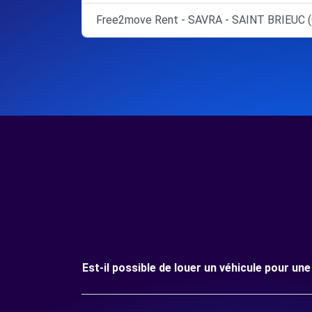
Free2move Rent - SAVRA - SAINT BRIEUC (
Est-il possible de louer un véhicule pour u