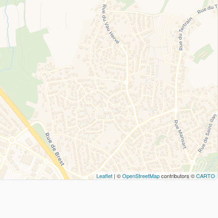
Leaflet
| ©
OpenStreetMap
contributors ©
CARTO