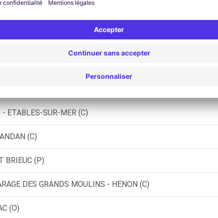
LE (C)
)
C (C)
 - ETABLES-SUR-MER (C)
RANDAN (C)
T BRIEUC (P)
GARAGE DES GRANDS MOULINS - HENON (C)
C (O)