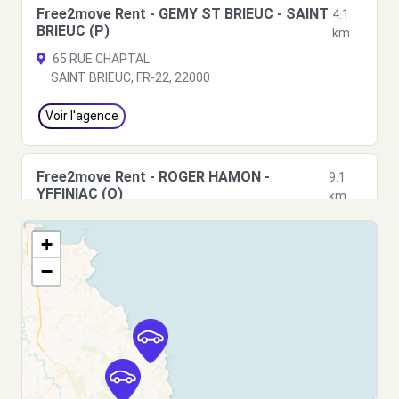
Free2move Rent - GEMY ST BRIEUC - SAINT
4.1
BRIEUC (P)
km
65 RUE CHAPTAL
SAINT BRIEUC, FR-22, 22000
Voir l'agence
Free2move Rent - ROGER HAMON -
9.1
YFFINIAC (O)
km
Rue du Verger - ZA de la Bourdinière - BP 86
+
YFFINIAC, FR-22, 22120
−
Voir l'agence
Free2Move Rent - DG AUTO - HILLION (C)
9.9 km
40 RUE DE BREST
HILLION, 22120