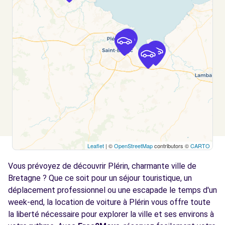
Voir l'agence
Free2Move Rent - GARAGE BAUDRY -
11.7
LANTIC (C)
km
7 RUE DE LA NOUETTE
LANTIC, 22410
Voir l'agence
Free2Move Rent - GARAGE DES ISLANDAIS -
13.2
Leaflet
| ©
OpenStreetMap
contributors ©
CARTO
ETABLES-SUR-MER (C)
km
Vous prévoyez de découvrir Plérin, charmante ville de
ALLEE PAUL VATINE
ETABLES-SUR-MER, 22680
Bretagne ? Que ce soit pour un séjour touristique, un
déplacement professionnel ou une escapade le temps d'un
Voir l'agence
week-end, la location de voiture à Plérin vous offre toute
la liberté nécessaire pour explorer la ville et ses environs à